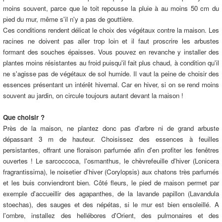
moins souvent, parce que le toit repousse la pluie à au moins 50 cm du
pied du mur, même s'il n'y a pas de gouttière.
Ces conditions rendent délicat le choix des végétaux contre la maison. Les
racines ne doivent pas aller trop loin et il faut proscrire les arbustes
formant des souches épaisses. Vous pouvez en revanche y installer des
plantes moins résistantes au froid puisqu'il fait plus chaud, à condition qu'il
ne s'agisse pas de végétaux de sol humide. Il vaut la peine de choisir des
essences présentant un intérêt hivernal. Car en hiver, si on se rend moins
souvent au jardin, on circule toujours autant devant la maison !
Que choisir ?
Près de la maison, ne plantez donc pas d'arbre ni de grand arbuste
dépassant 3 m de hauteur. Choisissez des essences à feuilles
persistantes, offrant une floraison parfumée afin d'en profiter les fenêtres
ouvertes ! Le sarcoccoca, l'osmanthus, le chèvrefeuille d'hiver (Lonicera
fragrantissima), le noisetier d'hiver (Corylopsis) aux chatons très parfumés
et les buis conviendront bien. Côté fleurs, le pied de maison permet par
exemple d'accueillir des agapanthes, de la lavande papillon (Lavandula
stoechas), des sauges et des népétas, si le mur est bien ensoleillé. A
l'ombre, installez des hellébores d'Orient, des pulmonaires et des