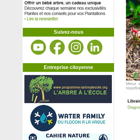
Suivez-nous
Entreprise citoyenne
Mieux v
repartira
Librai
Diagno