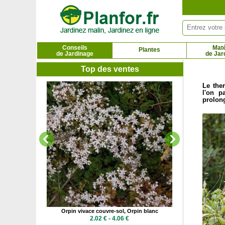
Panneau de gestion des cookies
Conseils
Maté
Plantes
de Jardinage
de Jar
Top des ventes
Le ther
l'on p
Oyat des sa
prolong
1.6
urpre
Orpin vivace couvre-sol, Orpin blanc
 €
2.02 € - 4.06 €