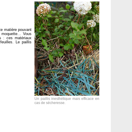
ute matière pouvant
lle moquette… Vous
is : ces matériaux
uilles. Le paillis
Un paillis inesthétique mais efficace en
cas de sécheresse.