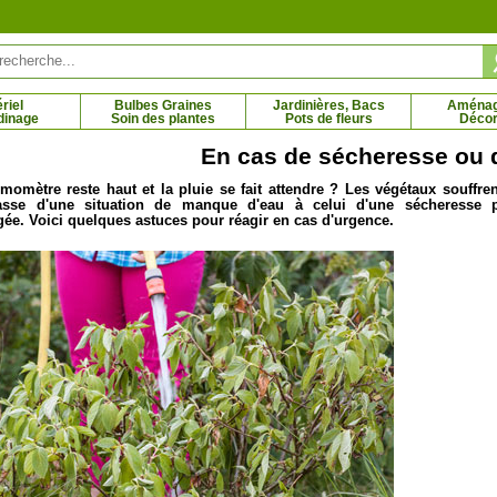
riel
Bulbes Graines
Jardinières, Bacs
Aména
dinage
Soin des plantes
Pots de fleurs
Décor
En cas de sécheresse ou 
momètre reste haut et la pluie se fait attendre ? Les végétaux souffren
asse d'une situation de manque d'eau à celui d'une sécheresse 
bles, Oyat des dunes
Palmier chanvre
ée. Voici quelques astuces pour réagir en cas d'urgence.
5 € - 3.95 €
5.36 € - 226.68 €