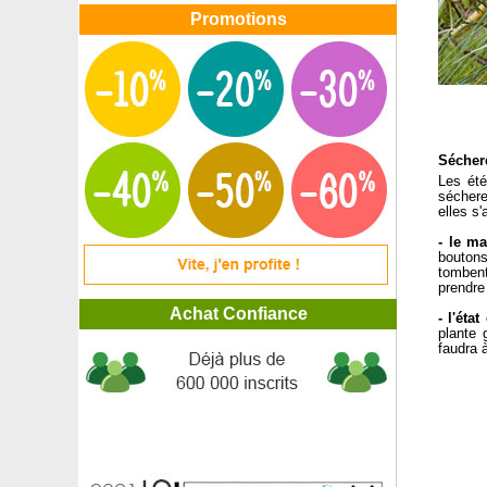
Promotions
Sécher
Les ét
séchere
elles s'
- le m
boutons
tombent
prendre 
Achat Confiance
- l'éta
plante 
faudra 