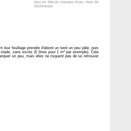
plus en état de manque d'eau, mais de
sécheresse.
 leur feuillage prendre d'abord un teint un peu pâle, puis
e stade, sans excès (5 litres pour 1 m² par exemple). Cela
manquer un peu, mais elles ne risquent pas de se retrouver