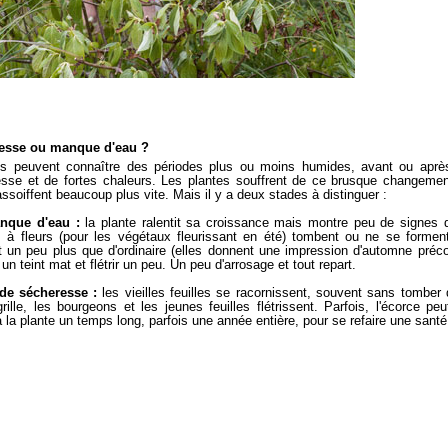
esse ou manque d'eau ?
és peuvent connaître des périodes plus ou moins humides, avant ou aprè
sse et de fortes chaleurs. Les plantes souffrent de ce brusque changemen
assoiffent beaucoup plus vite. Mais il y a deux stades à distinguer :
anque d'eau :
la plante ralentit sa croissance mais montre peu de signes 
 à fleurs (pour les végétaux fleurissant en été) tombent ou ne se forment 
 un peu plus que d'ordinaire (elles donnent une impression d'automne préco
un teint mat et flétrir un peu. Un peu d'arrosage et tout repart.
t de sécheresse :
les vieilles feuilles se racornissent, souvent sans tomber d
grille, les bourgeons et les jeunes feuilles flétrissent. Parfois, l'écorce peu
à la plante un temps long, parfois une année entière, pour se refaire une santé