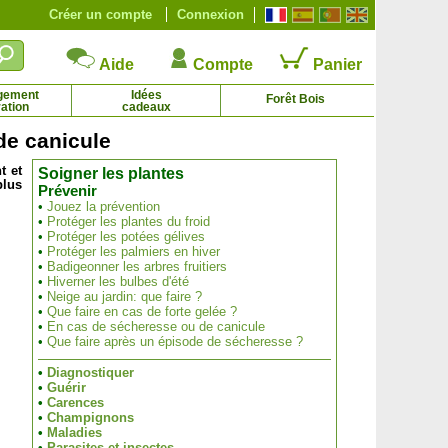
Créer un compte
Connexion
Aide
Compte
Panier
gement
Idées
Forêt Bois
ation
cadeaux
de canicule
t et
Soigner les plantes
plus
Palmier nain
Paulownia, Arbre Impérial
Prévenir
5.36 € - 167.17 €
2.48 € - 91.43 €
•
Jouez la prévention
•
Protéger les plantes du froid
•
Protéger les potées gélives
•
Protéger les palmiers en hiver
•
Badigeonner les arbres fruitiers
•
Hiverner les bulbes d'été
•
Neige au jardin: que faire ?
•
Que faire en cas de forte gelée ?
•
En cas de sécheresse ou de canicule
•
Que faire après un épisode de sécheresse ?
•
Diagnostiquer
•
Guérir
•
Carences
•
Champignons
•
Maladies
•
Parasites et insectes