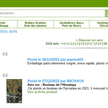
riel
Bulbes Graines
Jardinières, Bacs
Aména
dinage
Soin des plantes
Pots de fleurs
Décor
Vos avis
+ Déposer un avis
3332 avis - < | < |
1
|
2
|
3
|
4
|
5
|
6
|
7
|
8
|
9
|
10
ler à bois jaune
Cornouiller des pagodes panaché
Corn
 € - 16.71 €
11.96 € - 69.79 €
Posté le 30/12/2022 par jeannot03
Emballage particulièrement soigné, envoi rapide, plants vi
Posté le 27/12/2022 par MICHAUX
Avis sur : Bouleau de l'Himalaya
J'ai planté un bouleau de l'hymalaia en 2021, il mesurait I
Voir la fiche produit