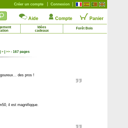
Créer un compte
Connexion
Aide
Compte
Panier
gement
Idées
Forêt Bois
ation
cadeaux
|
>
|
>>
- 167 pages
ouiller sanguin 'Midwinter Fire'
Cotoneaster dammeri
2.98 € - 12.44 €
1.65 € - 8.84 €
goureux... des pros !
m50, il est magnifiqque.