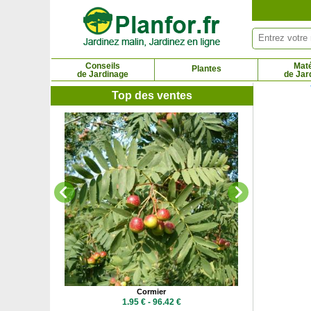
Panneau de gestion des cookies
Conseils
Maté
Plantes
de Jardinage
de Jar
Top des ventes
Cornouil
3.19
Cormier
4 €
1.95 € - 96.42 €