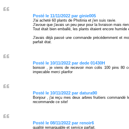
Posté le 11/11/2022 par ginie005
J'ai acheté 60 plants de Photinia et j'en suis ravie.
J'avoue que j'avais un peu peur pour la livraison mais rien 
Tout était bien emballé, les plants étaient encore humide 
J'avais déjà passé une commande précédemment et mon m
parfait état.
Posté le 10/11/2022 par dede 01430H
bonsoir , je viens de recevoir mon colis 100 pins 80 c
impecable merci planfor
Posté le 10/11/2022 par datura90
Bonjour , j'ai reçu mes deux arbres fruitiers commandé le
recommande ce site!
Posté le 08/11/2022 par renoir6
qualité remarquable et service parfait.