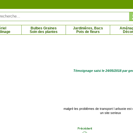
riel
Bulbes Graines
Jardinières, Bacs
Aména
dinage
Soin des plantes
Pots de fleurs
Décor
bles, Oyat des dunes
Palmier chanvre
5 € - 3.95 €
5.36 € - 226.68 €
Témoignage saisi le 24/05/2018 par g
malgré les problèmes de transport l arbuste est
un site serieux