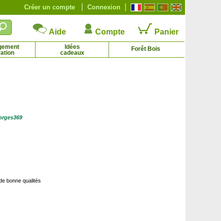
Créer un compte
Connexion
Aide
Compte
Panier
gement
Idées
Forêt Bois
ation
cadeaux
Palmier nain
Paulownia, Arbre Impérial
5.36 € - 167.17 €
2.48 € - 91.43 €
eorges369
 de bonne qualités