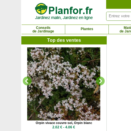
Panneau de gestion des cookies
Conseils
Maté
Plantes
de Jardinage
de Jar
Top des ventes
Oyat des sa
1.6
urpre
Orpin vivace couvre-sol, Orpin blanc
 €
2.02 € - 4.06 €