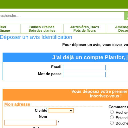
riel
Bulbes Graines
Jardinières, Bacs
Aména
dinage
Soin des plantes
Pots de fleurs
Décor
Déposer un avis Identification
Pour déposer un avis, vous devez vou
naise 'Bengal Fire'
Azalée japonaise 'Blue Danube'
A
J'ai déjà un compte Planfor, j
 € - 12.93 €
3.19 € - 15.69 €
Email
Mot de passe
Vous déposez votre premier 
Inscrivez-vous !
Mon adresse
Comment n
Civilité
Recherc
Nom
Entendu
*
Bouche 