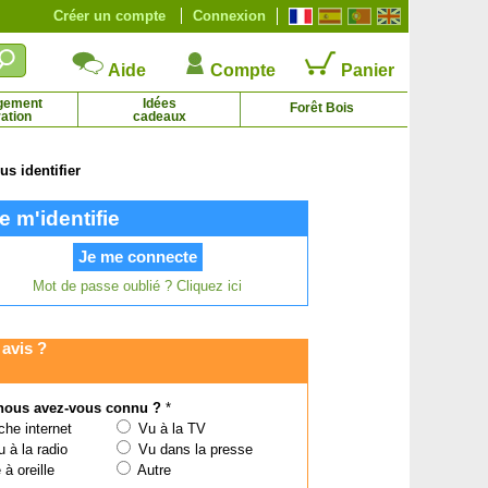
Créer un compte
Connexion
Aide
Compte
Panier
gement
Idées
Forêt Bois
ation
cadeaux
s identifier
zalée japonaise 'Olga Niblett'
Azalée japonaise 'Sachsenstern'
e m'identifie
2.44 € - 12.93 €
4.27 € - 14.61 €
Mot de passe oublié ? Cliquez ici
avis ?
ous avez-vous connu ?
*
he internet
Vu à la TV
 à la radio
Vu dans la presse
à oreille
Autre