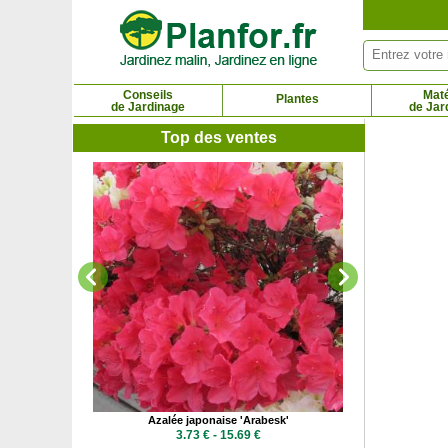
Panneau de gestion des cookies
Conseils
Maté
Plantes
de Jardinage
de Jar
Top des ventes
Azalée japo
3.73
e
Azalée japonaise 'Arabesk'
 €
3.73 € - 15.69 €