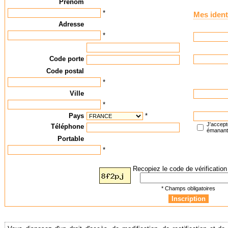
Prénom
*
Mes ident
Adresse
*
Code porte
Code postal
*
Ville
*
Pays
*
J'accept
Téléphone
émanan
Portable
*
Recopiez le code de vérification 
* Champs obligatoires