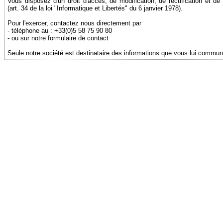
Vous disposez d'un droit d'accès, de modification, de rectification et 
(art. 34 de la loi "Informatique et Libertés" du 6 janvier 1978).
Pour l'exercer, contactez nous directement par
- téléphone au : +33(0)5 58 75 90 80
- ou sur notre formulaire de contact
Seule notre société est destinataire des informations que vous lui commun