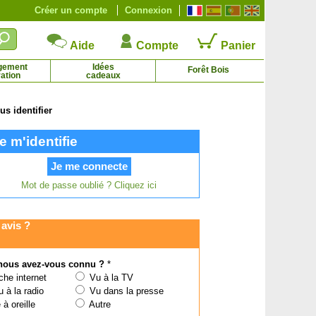
Créer un compte
Connexion
Aide
Compte
Panier
gement
Idées
Forêt Bois
ation
cadeaux
s identifier
Camélia du Japon rouge
Campanule des murs Bleue
e m'identifie
4.27 € - 6.98 €
1.95 € - 7.30 €
Mot de passe oublié ? Cliquez ici
avis ?
ous avez-vous connu ?
*
he internet
Vu à la TV
 à la radio
Vu dans la presse
à oreille
Autre