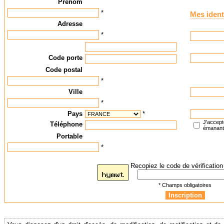
Prénom
*
Mes ident
Adresse
*
Code porte
Code postal
*
Ville
*
Pays
*
J'accept
Téléphone
émanan
Portable
*
Recopiez le code de vérification 
* Champs obligatoires