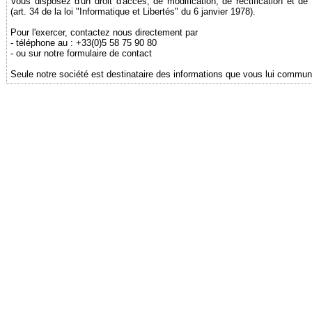
Vous disposez d'un droit d'accès, de modification, de rectification et 
(art. 34 de la loi "Informatique et Libertés" du 6 janvier 1978).
Pour l'exercer, contactez nous directement par
- téléphone au : +33(0)5 58 75 90 80
- ou sur notre formulaire de contact
Seule notre société est destinataire des informations que vous lui commun