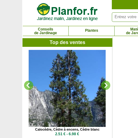
Panneau de gestion des cookies
Conseils
Maté
Plantes
de Jardinage
de Jar
Top des ventes
Camélia du J
6.44
ges, Edgeworthie
Calocèdre, Cèdre à encens, Cèdre blanc
9 €
2.51 € - 6.98 €