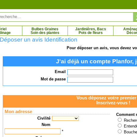
riel
Bulbes Graines
Jardinières, Bacs
Aména
dinage
Soin des plantes
Pots de fleurs
Décor
Déposer un avis Identification
Pour déposer un avis, vous devez vou
apon 'Margaret Davis'
Camélia du Japon 'Nuccio's Jewel'
J'ai déjà un compte Planfor, j
 € - 38.41 €
6.44 € - 38.41 €
Email
Mot de passe
Vous déposez votre premier 
Inscrivez-vous !
Mon adresse
Comment n
Civilité
Recherc
Nom
Entendu
*
Bouche 