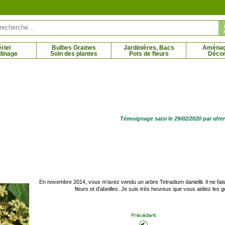
riel
Bulbes Graines
Jardinières, Bacs
Aména
dinage
Soin des plantes
Pots de fleurs
Décor
ervenche blanche
Petite Pervenche bleue
5 € - 4.92 €
2.11 € - 8.12 €
Témoignage saisi le 29/02/2020 par afr
En novembre 2014, vous m'avez vendu un arbre Tetradium daniellii. Il ne faisait
fleurs et d'abeilles. Je suis très heureux que vous aidiez les g