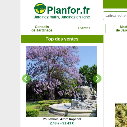
Panneau de gestion des cookies
Conseils
Maté
Plantes
de Jardinage
de Jar
Top des ventes
Petite P
2.6
n
Paulownia, Arbre Impérial
7 €
2.48 € - 91.43 €