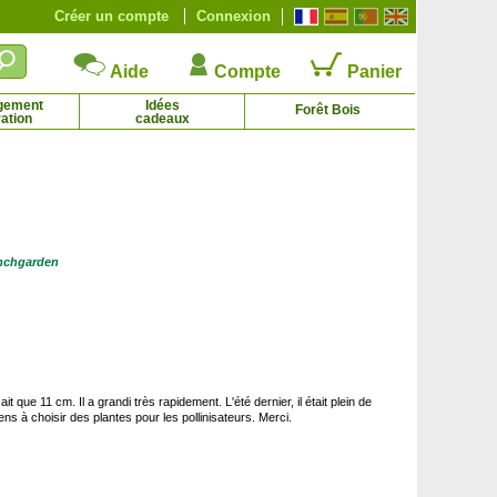
Créer un compte
Connexion
Aide
Compte
Panier
gement
Idées
Forêt Bois
ation
cadeaux
Petite Pervenche pourpre
Phlox nain blanc, Phlox mousse blanc
2.65 € - 6.42 €
2.44 € - 4.92 €
enchgarden
 que 11 cm. Il a grandi très rapidement. L'été dernier, il était plein de
ens à choisir des plantes pour les pollinisateurs. Merci.