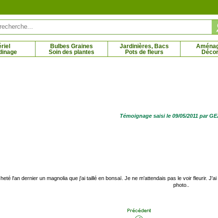
riel
Bulbes Graines
Jardinières, Bacs
Aména
dinage
Soin des plantes
Pots de fleurs
Décor
e à encens, Cèdre blanc
Camélia du Japon 'Margaret Davis'
Cam
1 € - 6.98 €
6.44 € - 38.41 €
Témoignage saisi le 09/05/2011 par 
cheté l'an dernier un magnolia que j'ai taillé en bonsaï. Je ne m'attendais pas le voir fleurir.
photo..