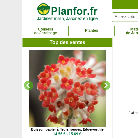
Panneau de gestion des cookies
Conseils
Maté
Plantes
de Jardinage
de Jar
Top des ventes
Calocèdre, Cèdr
2.5
J'ai a
or, Edgeworthie
Buisson papier à fleurs rouges, Edgeworthie
 €
14.56 € - 15.69 €