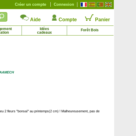
Créer un compte
Connexion
Aide
Compte
Panier
gement
Idées
Forêt Bois
ation
cadeaux
élia du Japon 'Nuccio's Jewel'
Camélia du Japon rouge
6.44 € - 38.41 €
4.27 € - 6.98 €
GEAAMECH
 J'ai eu 2 fleurs "bonsaï" au printemps(2 cm) ! Malheureusement, pas de