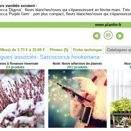
rs variétés existent :
cca 'Digyna' : fleurs blanches/roses qui s'épanouissent en février-mars. Très f
cca 'Purple Gem' : port plus compact, fleurs blanches/roses qui s'épanouissent
www.planfor.fr
Offres) de 3.73 € à 15.69 €
Photos (5)
Fiche technique
Catalogues a
ogues associés: Sarcococca hookeriana
tes à floraison hivernale
Noël: Notre sélection de plantes
Nouv
23 produits
201 produits
3