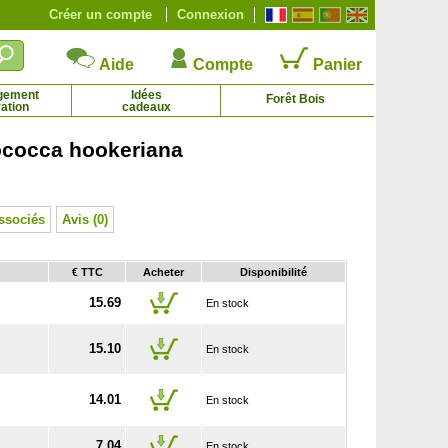
Créer un compte
Connexion
Aide
Compte
Panier
gement
Idées
Forêt Bois
ation
cadeaux
cocca hookeriana
Cotoneaster dammeri
Cyprès de Florence
1.65 € - 8.84 €
7.95 € - 113.07 €
ssociés
Avis (0)
€ TTC
Acheter
Disponibilité
15.69
En stock
15.10
En stock
14.01
En stock
7.04
En stock