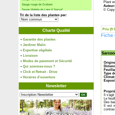
Plant e
Sauge rouge de Graham
Auteur
© Copyr
Sauge Violette de Loire ® 'barsal'
Tri de la liste des plantes par:
Saule amandier
Saule à oreillettes
Saule blanc
Prix (9 
Charte Qualité
Saule cendré
Fiche
Saule Coyote
•
Garantie des plantes
Saule crevette 'Hakuro Nishiki'
•
Jardiner Malin
Saule des vanniers
•
Expertise végétale
Saule faux-daphné
Sarcoc
•
Livraison
Saule fragile
•
Modes de paiement et Sécurité
Saule japonais à chatons roses
Origin
•
Saule laurier
Qui sommes-nous ?
Dimens
Feuilla
Saule marsault
•
Click et Retrait - Drive
Type de
Saule pleureur
•
Horaires d'ouverture
Climat:
Exposi
Saule pourpre
Newsletter
Saule pourpre nain
Proprié
Saule rampant
Il s'agi
Saule romarin
Le feuil
Saule tortueux
Des bai
Il est
Savonnier
contras
Schefflera Dalton