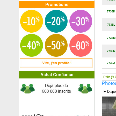
Rosier 'Rhapsody in Blue'
Promotions
Rosier 'Rimosa'
7735K
Rosier 'Roald Dahl'
Rosier 'Rochemenier Village'
Rosier 'Rock n Roll'
7735L
Rosier Rose des peintres
Rosier 'Roseraie de l'Hay'
7735M
Rosier 'Roxane'
Rosier 'Ruby Ruby'
Rosier rugueux
7735N
Rosier 'Sahara'
Rosier 'Sandrine Quétier'
7735A
Rosier 'Scentimental'
Rosier 'Scepter'd Isle'
Achat Confiance
Rosier 'Sorbet Fruité'
Prix (9 
Rosier 'Spirit of Freedom'
Photo
Rosier 'Stanwell Perpetual'
⯈ Diapo
Rosier 'St. Swithun'
Rosier 'Super Trouper'
Rosier 'Sweet Delight'
Rosier 'Terracotta'
Rosier 'Veilchenblau'