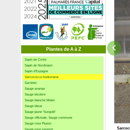
Rosier 'Vihaïpi'
Rosier 'Westerland'
Rosier 'William Shakespeare 2000'
Rosier 'Wisley 2008'
Safran
Sagine subulée
Salicorne, Cornichon de mer
Sansevieria 'Laurentii'
Santoline argentée
Plantes de A à Z
Sapin commun
Sapin de Corée
Sapin de Nordmann
Sapin d'Espagne
Sarcococca hookeriana
Sarriette
Sauge ananas
Sauge bicolore
Sauge blanche Melen
Sauge bleue
Sauge jaune 'Sungold'
Sauge officinale, Sauge commune
Sauge rose Pluenn
Sarcoc
Sauge rose saumon