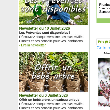
Schisandra à fleurs rouges
Plusieu
Séquoia géant
Sarcoco
Sarcoco
Séquoia toujours vert
Seringat
Seringat des jardins
Serpolet
Sophora du Japon
Sorbaire à feuilles de sorbier
Sorbier à gros fruits 'Burka'
Prix (9 
Sorbier des oiseleurs
Catal
Spathiphyllum, Fleur de lune
Arbus
Spirée du Japon rose vif
Spirée rose à feuilles de Saule
Stevia
Stewartia pseudocamellia
Stewartia rostrata
Stipa arundinacea
Sumac de Virginie
Sureau doré colonnaire 'Golden Tower' ®
Sureau Noir
Sureau noir 'Black Lace'
Sureau rouge