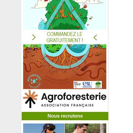
Tulipier de Virginie
Tupelo, Gommier noir
Valériane blanche
Valériane rouge
Verveine citronnelle
Verveine de Buenos Aires
Verveine exotique,Litsée citronnée,Poivre montagne
Verveine nodiflore couvre-sol gazonnante
Verveine officinale
Vigne à vin 'Cabernet Franc'
Vigne de table à raisins bleus
Vigne de table blanc
Vigne de table Chasselas doré
Vigne de table Chasselas rosé
Vigne de table jaune 'Muscat d'Alexandrie’
Vigne de table noir 'Muscat de Hambourg'
Vigne de table noir sans pépins
Vigne de table rose
Vigne goût fraise - blanc
Nous recrutons
Vigne goût fraise - noir
Vigne vierge à fruits bleus 'Elegans'
Vigne vierge de Veitch