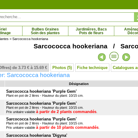
riel
Bulbes Graines
Jardinières, Bacs
Aména
dinage
Soin des plantes
Pots de fleurs
Décor
lantes
> Sarcococca hookeriana
Sarcococca hookeriana / Sarco
des pagodes panaché
Cornouiller sanguin 'Midwinter Fire'
6 € - 69.79 €
2.98 € - 12.44 €
Offres) de 3.73 € à 15.69 €
Photos (5)
Fiche technique
Catalogues a
er: Sarcococca hookeriana
Désignation
Sarcococca hookeriana 'Purple Gem'
Plant en pot de 2 litres - Hauteur du plant: 10/15 cm.
Sarcococca hookeriana 'Purple Gem'
Plant en pot de 2 litres - Hauteur du plant: 10/15 cm.
à partir de 2 plants commandés
Prix unitaire valable
.
Sarcococca hookeriana 'Purple Gem'
Plant en pot de 2 litres - Hauteur du plant: 10/15 cm.
à partir de 10 plants commandés
Prix unitaire valable
.
Sarcococca hookeriana 'Digyna'