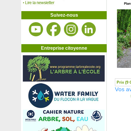
Symphorine blanche, Arbre aux perles
Plan
Symphorine 'Hancock'
Symphorine 'Magic Berry'
Suivez-nous
Tamaris commun, Tamaris français
Tamaris de printemps
Tamaris d'été blanc
Tamaris d'été rose
Tapis de Scléranthe
Théier
Entreprise citoyenne
Thé maté, Thé du Paraguay
Thuya d'Orient 'Aurea Nana'
Thym citron
Thym citron doré
Thym commun, Thym de Provence
Prix (9 
Tilleul à grandes feuilles
Tilleul à petites feuilles
Vos av
Tilleul argenté
>
Tilleul de Mongolie
Trèfle fraisier, Trèfle couvre-sol
Tristaniopsis laurina, Kanooka
Troène commun
Troène de Californie
Troène du Japon