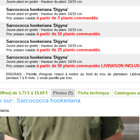
Jeune plant en godet - Hauteur du plant: 10/15 cm.
Sarcococca hookeriana 'Digyna'
Jeune plant en godet - Hauteur du plant: 10/15 cm.
à partir de 3 plants commandés
Prix unitaire valable
.
Sarcococca hookeriana 'Digyna'
Jeune plant en godet - Hauteur du plant: 10/15 cm.
à partir de 10 plants commandés
Prix unitaire valable
.
Sarcococca hookeriana 'Digyna'
Jeune plant en godet - Hauteur du plant: 10/15 cm.
à partir de 25 plants commandés
Prix unitaire valable
.
Sarcococca hookeriana 'Digyna'
Jeune plant en godet - Hauteur du plant: 10/15 cm.
à partir de 50 plants commandés LIVRAISON INCLU
Prix unitaire valable
ENGRAIS - Pastille d'engrais retard à mettre au fond du trou de plantation. Libérat
pendant 7 à 8 mois. 1 seule pastille par trou.
Offres) de 3.73 € à 15.69 €
Photos (5)
Fiche technique
Catalogues a
s sur: Sarcococca hookeriana
rama