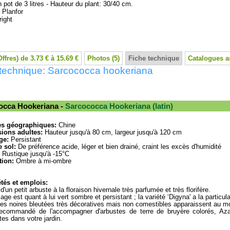
n pot de 3 litres - Hauteur du plant: 30/40 cm.
:
Planfor
ight
Offres) de 3.73 € à 15.69 €
Photos (5)
Fiche technique
Catalogues a
 technique: Sarcococca hookeriana
occa Hookeriana -
Sarcococca Hookeriana (latin)
es géographiques:
Chine
ions adultes:
Hauteur jusqu'à 80 cm, largeur jusqu'à 120 cm
ge:
Persistant
 sol:
De préférence acide, léger et bien drainé, craint les excès d'humidité
Rustique jusqu'à -15°C
tion:
Ombre à mi-ombre
tés et emplois:
t d'un petit arbuste à la floraison hivernale très parfumée et très florifère.
lage est quant à lui vert sombre et persistant ; la variété ‘Digyna' a la particul
es noires bleutées très décoratives mais non comestibles apparaissent au m
 recommandé de l'accompagner d'arbustes de terre de bruyère colorés, Az
tes dans votre jardin.