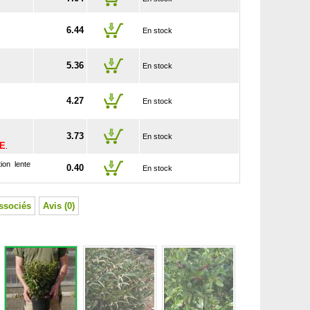
6.44
En stock
5.36
En stock
4.27
En stock
3.73
En stock
SE
.
ion lente
0.40
En stock
ssociés
Avis (0)