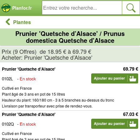
Panneau de gestion des cookies
Planfor.fr
Plantes
Prunier 'Quetsche d’Alsace' / Prunus
domestica Quetsche d'Alsace
Prix (9 Offres) de 18.95 € à 69.79 €
Acheter: Prunier 'Quetsche d’Alsace'
69.79 €
Prunier 'Quetsche d’Alsace'
0102L
-
En stock
Cultivé en France
Plant âgé de 3 ans en pot de 15 litres
Hauteur du plant: 160/180 cm - 3 à 5 branches au-dessus du tronc
Livraison par transporteur avec prise de rendez-vous.
67.03 €
Prunier 'Quetsche d’Alsace'
0102Q
-
En stock
Cultivé en France
Plant âgé de 3 ans en pot de 15 litres