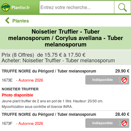
Panneau de gestion des cookies
Planfor.fr
Plantes
Noisetier Truffier - Tuber
melanosporum / Corylus avellana - Tuber
melanosporum
Prix (8 Offres) de 15.75 € à 17.50 €
Acheter: Noisetier Truffier - Tuber melanosporum
29.90 €
TRUFFE NOIRE du Périgord / Tuber melanosporum
1673E
-
Automne 2026
NOISETIER TRUFFIER
Photo disponible
Jeune plant truffier de 2 ans en pot de 1 litre. Hauteur: 20/30 cm.
Mycorhization sous contrôle et licence INRA.
28.40 €
TRUFFE NOIRE du Périgord / Tuber melanosporum
1673F
-
Automne 2026