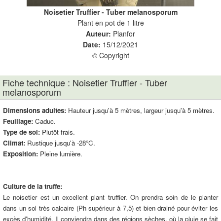
Noisetier Truffier - Tuber melanosporum
Plant en pot de 1 litre
Auteur:
Planfor
Date:
15/12/2021
© Copyright
Fiche technique : Noisetier Truffier - Tuber
melanosporum
Dimensions adultes:
Hauteur jusqu'à 5 mètres, largeur jusqu'à 5 mètres.
Feuillage:
Caduc.
Type de sol:
Plutôt frais.
Climat:
Rustique jusqu'à -28°C.
Exposition:
Pleine lumière.
Culture de la truffe:
Le noisetier est un excellent plant truffier. On prendra soin de le planter
dans un sol très calcaire (Ph supérieur à 7,5) et bien drainé pour éviter les
excès d'humidité. Il conviendra dans des régions sèches, où la pluie se fait