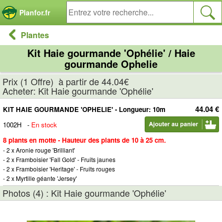
Panneau de gestion des cookies
Planfor.fr
Plantes
Kit Haie gourmande 'Ophélie' / Haie
gourmande Ophelie
Prix (1 Offre) à partir de 44.04€
Acheter: Kit Haie gourmande 'Ophélie'
44.04 €
KIT HAIE GOURMANDE 'OPHELIE' - Longueur: 10m
1002H
-
En stock
8 plants en motte - Hauteur des plants de 10 à 25 cm.
- 2 x Aronie rouge 'Brilliant'
- 2 x Framboisier 'Fall Gold' - Fruits jaunes
- 2 x Framboisier 'Heritage' - Fruits rouges
- 2 x Myrtille géante 'Jersey'
Photos (4) : Kit Haie gourmande 'Ophélie'