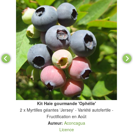
Kit Haie gourmande 'Ophélie'
omne
2 x Myrtilles géantes 'Jersey' - Variété autofertile -
2 x
Fructification en Août
Auteur:
Aconcagua
Licence