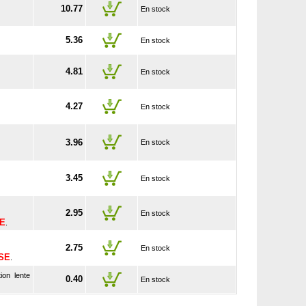
10.77
En stock
5.36
En stock
4.81
En stock
4.27
En stock
3.96
En stock
3.45
En stock
2.95
En stock
SE
.
2.75
En stock
USE
.
ion lente
0.40
En stock