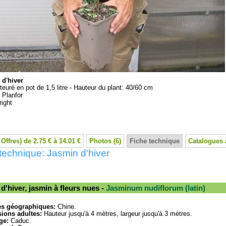
 d'hiver
teuré en pot de 1,5 litre - Hauteur du plant: 40/60 cm
:
Planfor
ight
 Offres) de 2.75 € à 14.01 €
Photos (6)
Fiche technique
Catalogues 
technique: Jasmin d'hiver
d'hiver, jasmin à fleurs nues -
Jasminum nudiflorum (latin)
es géographiques:
Chine.
ions adultes:
Hauteur jusqu'à 4 mètres, largeur jusqu'à 3 mètres.
ge:
Caduc.