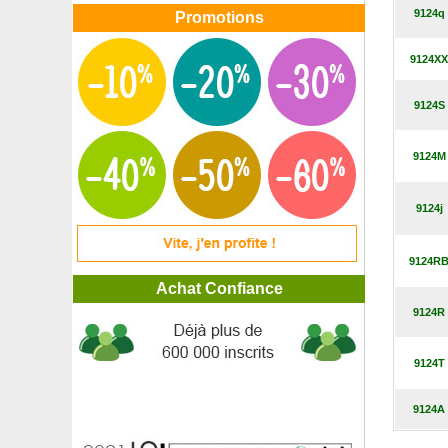
Indigotier
9124q
Promotions
Iris japonais blanc
Iris japonais bleu
9124XX
Iris japonais 'Caprician Butterfly'
Iris japonais 'Dainagon'
9124S
Iris japonais 'Lady in Waiting'
Iris japonais pourpre
Iris japonais 'Rose Queen'
9124M
Iris tigré
Itea de Virginie
9124j
Itéa ilicifolia
Jaquier de Chine
Jardinière 'Barbecue Aromatics'
9124R
Jardinière de printemps 'Spring Blue Lady'
Achat Confiance
Jardinière de printemps 'Spring Blue Majesty'
9124R
Jardinière de printemps 'Spring Cube Camellia'
Jardinière de printemps 'Spring Flower Country'
Jardinière de printemps 'Spring High Japonica'
9124T
Jardinière de printemps 'Spring Martinii'
Jardinière de printemps 'Spring Mediterranea'
9124A
Jardinière de printemps 'Spring Pink Fairy'
Jardinière de printemps 'Spring Pink Glossy'