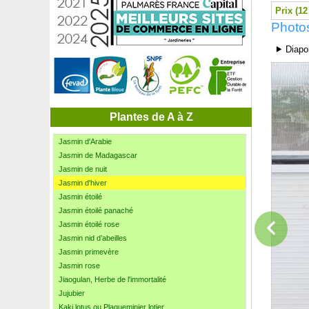
Jardinière de printemps 'Spring Red Cherry'
Prix (12
Jardinière de printemps 'Spring Red Queen'
Photos
Jardinière d'été 'Summer Purple Rain'
Jardinière d'hiver 'Winter Pinky Moka'
⯈ Diapo
Jardinière d'hiver 'Winter Round'
Jardinière d'hiver 'Winter Sensation'
Jardinière d'hiver 'Winter Square Green'
Jardinière d'intérieur 'Indoor Jungle'
Jardinière d'intérieur 'Indoor Panache'
Plantes de A à Z
Jasmin blanc, Jasmin officinal
Jasmin d'Arabie
Jasmin de Madagascar
Jasmin de nuit
Jasmin d'hiver
Jasmin étoilé
Jasmin étoilé panaché
Jasmin étoilé rose
Jasmin nid d’abeilles
Jasmin primevère
Jasmin rose
Jiaogulan, Herbe de l'immortalité
Jujubier
Kaki lotus ou Plaqueminier lotier