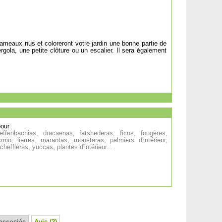
 rameaux nus et coloreront votre jardin une bonne partie de
ergola, une petite clôture ou un escalier. Il sera également
pour
effenbachias, dracaenas, fatshederas, ficus, fougères,
min, lierres, marantas, monsteras, palmiers d'intérieur,
heffleras, yuccas, plantes d'intérieur...
associés
Avis (2)