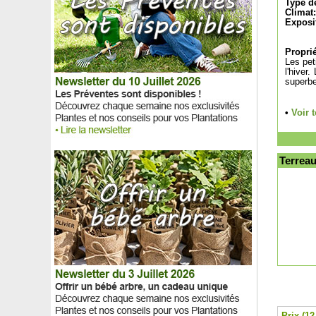
Type de
Kiwi arctique panaché
Climat:
Kiwi autofertile
Exposi
Kiwi jaune à coeur rouge
Kumquat
Proprié
Les pet
Laiche du Japon 'Evergold'
l'hiver
Laiche 'Frosted Curls'
superbe
Laiche stricte 'Aurea', Laiche jaune
Laurier cerise 'Otto luyken'
•
Voir 
Laurier des Iroquois
Laurier du Portugal
Laurier palme
Terreau
Laurier rose - Fleurs blanches
Laurier rose - Fleurs jaunes
Laurier rose - Fleurs roses
Laurier rose - Fleurs rouges
Laurier sauce
Laurier sauce Tige
Lavande Bicolore 'Madrid Purple'
Lavande Blanche
Lavande dentée
Lavande 'Grosso', Lavande de Grasse
Lavande papillon
Prix (12