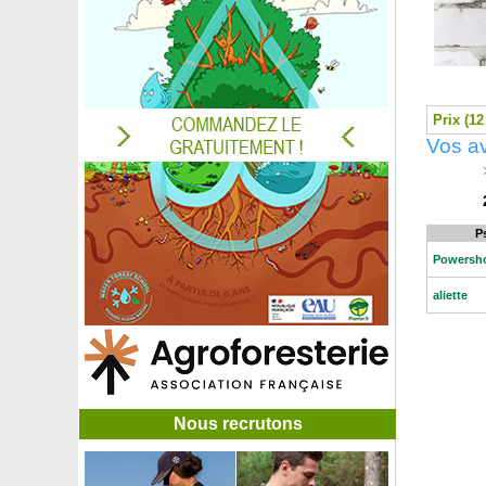
Lilas d'été à feuillage noir - Blanc
Lilas d'été à feuillage noir - Rouge
Lilas d'été berlingot menthe
Lilas d'été blanc
Lilas d'été rose
Prix (12
Lilas d'été rose fuchsia
Vos av
Lilas d'été rouge
Lilas d'été violet
>
Linaigrette
Lin de nouvelle Zélande 'Apricot Queen'
Lin de nouvelle Zélande 'Jester'
P
Lin de nouvelle Zélande panaché
Powersh
Lin de Nouvelle Zélande pourpre
aliette
Lin de nouvelle Zélande 'Rainbow Queen'
Lis crapaud
Liseron blanc de Turquie
Liseron bleu de Mauritanie
Lomatie de Tasmanie
Loropetalum
Nous recrutons
Lupin blanc
Lupin bleu
Lupin rose