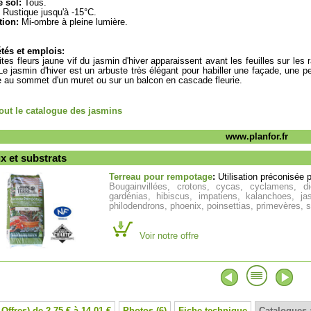
 sol:
Tous.
Rustique jusqu'à -15°C.
tion:
Mi-ombre à pleine lumière.
tés et emplois:
ites fleurs jaune vif du jasmin d'hiver apparaissent avant les feuilles sur les
. Le jasmin d'hiver est un arbuste très élégant pour habiller une façade, une p
 au sommet d'un muret ou sur un balcon en cascade fleurie.
tout le catalogue des jasmins
www.planfor.fr
x et substrats
Terreau pour rempotage
:
Utilisation préconisée 
Bougainvillées, crotons, cycas, cyclamens, di
gardénias, hibiscus, impatiens, kalanchoes, jas
philodendrons, phoenix, poinsettias, primevères, sc
Voir notre offre
 Offres) de 2.75 € à 14.01 €
Photos (6)
Fiche technique
Catalogues 