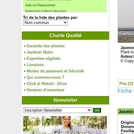
Kaki ou Plaqueminier
Kalanchoe à fleurs blanches
Tri de la liste des plantes par:
Kalanchoe à fleurs jaunes
Kalanchoe à fleurs oranges
Kalanchoe à fleurs roses
Charte Qualité
Kalanchoe à fleurs rouges
Kentia
•
Garantie des plantes
Kit Haie basse 1
Jasmin
•
Jardiner Malin
Plant tu
Kit Haie champêtre 'Pierre'
Auteur
•
Expertise végétale
Kit Haie défensive
© Copyr
•
Livraison
Kit Haie fleurie 'Emma'
•
Modes de paiement et Sécurité
Kit Haie fleurie 'Julie'
•
Kit Haie gourmande 'Ophélie'
Qui sommes-nous ?
Kit Lisière forestière terrain acide
•
Click et Retrait - Drive
Prix (12
Kit Lisière forestière terrain humide et acide
•
Horaires d'ouverture
Fiche 
Kit Lisière forestière terrain sec et acide
Newsletter
Kit Plantes aromatiques
Kiwai Ananas
Jasmin 
Kiwai autofertile 'Issai'
Kiwai rose à chair jaune
Origin
Kiwai rouge 'Ken's Red'
Dimens
Kiwi à chair jaune
Feuilla