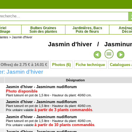
riel
Bulbes Graines
Jardinières, Bacs
Aména
dinage
Soin des plantes
Pots de fleurs
Décor
lantes
> Jasmin d'hiver
Jasmin d'hiver / Jasminu
gne à fleurs blanches
Gazon d'Espagne à fleurs roses
1 € - 6.44 €
2.21 € - 6.44 €
 Offres) de 2.75 € à 14.01 €
Photos (6)
Fiche technique
Catalogues 
r: Jasmin d'hiver
Désignation
Jasmin d'hiver - Jasminum nudiflorum
Photo disponible
Plant tuteuré en pot de 1,5 litre - Hauteur du plant: 40/60 cm.
Jasmin d'hiver - Jasminum nudiflorum
Plant tuteuré en pot de 1,5 litre - Hauteur du plant: 40/60 cm.
à partir de 3 plants commandés
Prix unitaire valable
.
Jasmin d'hiver - Jasminum nudiflorum
Plant tuteuré en pot de 1,5 litre - Hauteur du plant: 40/60 cm.
à partir de 10 plants commandés
Prix unitaire valable
.
Jasmin d'hiver - Jasminum nudiflorum