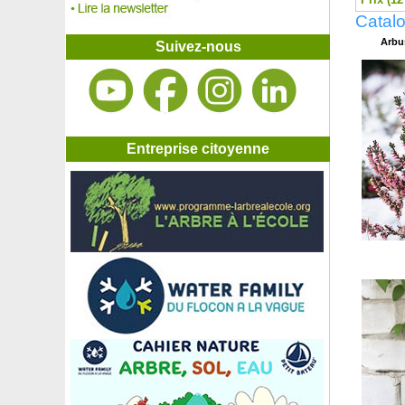
Lavande Rose
Catalo
Lavande vraie
Lavande vraie Tige
Arbus
Suivez-nous
Lavatère 'Barnsley'
Lavatère 'Bredon Spring'
Lavatère 'Burgundy Wine'
Lavatère 'Ice Cool'
Lavatère 'Kew Rose'
Lavatère 'Princesse de Ligne'
Entreprise citoyenne
Leptospermum 'humifusum'
Leptospermum 'Silver Sheen'
Lespedeza de Thunberg
Lierre Bellecour
Lierre commun
Lierre commun 'Elegantissima'
Lierre commun 'Glacier'
Lierre commun 'Green ripple'
Lierre commun 'Mona Lisa'
Lierre de Colchide 'Dentata Var.'
Lilas commun blanc
Lilas commun bleu
Lilas commun mauve
Lilas commun rose foncé