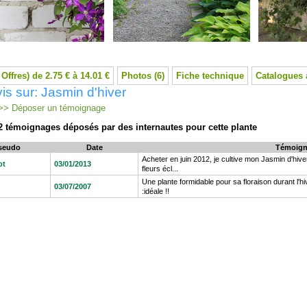
 Offres) de 2.75 € à 14.01 €
Photos (6)
Fiche technique
Catalogues 
is sur: Jasmin d'hiver
> Déposer un témoignage
2 témoignages déposés par des internautes pour cette plante
seudo
Date
Témoign
Acheter en juin 2012, je cultive mon Jasmin d'hiv
ot
03/01/2013
fleurs écl...
Une plante formidable pour sa floraison durant l'h
03/07/2007
:idéale !!