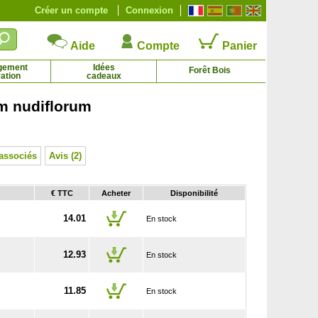
Créer un compte
Connexion
Aide
Compte
Panier
gement
Idées
Forêt Bois
ation
cadeaux
m nudiflorum
Genévrier cade
Géranium 'Johnson Blue'
2.21 € - 5.36 €
2.29 € - 4.92 €
associés
Avis (2)
€ TTC
Acheter
Disponibilité
14.01
En stock
12.93
En stock
11.85
En stock