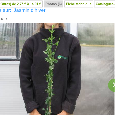
 Offres) de 2.75 € à 14.01 €
Photos (6)
Fiche technique
Catalogues 
 sur: Jasmin d'hiver
rama