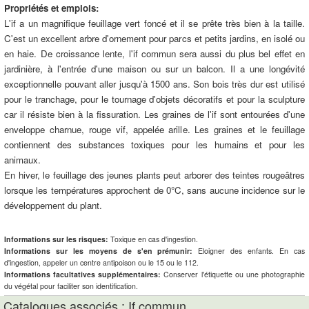
Propriétés et emplois:
L'if a un magnifique feuillage vert foncé et il se prête très bien à la taille.
C'est un excellent arbre d'ornement pour parcs et petits jardins, en isolé ou
en haie. De croissance lente, l'if commun sera aussi du plus bel effet en
jardinière, à l'entrée d'une maison ou sur un balcon. Il a une longévité
exceptionnelle pouvant aller jusqu'à 1500 ans. Son bois très dur est utilisé
pour le tranchage, pour le tournage d'objets décoratifs et pour la sculpture
car il résiste bien à la fissuration. Les graines de l'if sont entourées d'une
enveloppe charnue, rouge vif, appelée arille. Les graines et le feuillage
contiennent des substances toxiques pour les humains et pour les
animaux.
En hiver, le feuillage des jeunes plants peut arborer des teintes rougeâtres
lorsque les températures approchent de 0°C, sans aucune incidence sur le
développement du plant.
Informations sur les risques:
Toxique en cas d'ingestion.
Informations sur les moyens de s'en prémunir:
Eloigner des enfants. En cas
d'ingestion, appeler un centre antipoison ou le 15 ou le 112.
Informations facultatives supplémentaires:
Conserver l'étiquette ou une photographie
du végétal pour faciliter son identification.
Catalogues associés : If commun