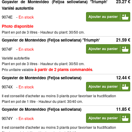
23.27 €
Goyavier de Montevideo (Feijoa sellowiana) 'Triumph'
Variété autofertile
9074E
-
En stock
Photo disponible
Plant en pot de 3 litres - Hauteur du plant: 30/50 cm.
21.59 €
Goyavier de Montevideo (Feijoa sellowiana) 'Triumph'
9074F
-
En stock
Variété autofertile
Plant en pot de 3 litres - Hauteur du plant: 30/50 cm.
à partir de 2 plants commandés
Prix unitaire valable
.
12.44 €
Goyavier de Montevideo (Feijoa sellowiana)
9074X
-
En stock
Il est conseillé d'acheter au moins 3 plants pour favoriser la fructification
Plant en pot de 1 litre - Hauteur du plant: 30/40 cm.
11.85 €
Goyavier de Montevideo (Feijoa sellowiana)
9074Y
-
En stock
Il est conseillé d'acheter au moins 3 plants pour favoriser la fructification