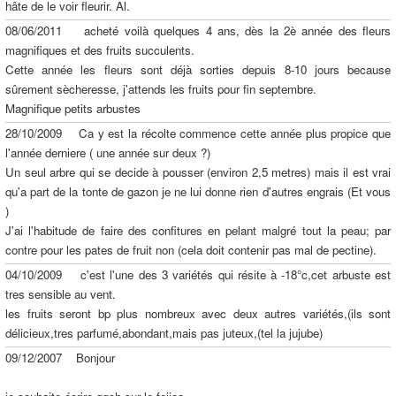
hâte de le voir fleurir. Al.
08/06/2011 acheté voilà quelques 4 ans, dès la 2è année des fleurs
magnifiques et des fruits succulents.
Cette année les fleurs sont déjà sorties depuis 8-10 jours because
sûrement sècheresse, j'attends les fruits pour fin septembre.
Magnifique petits arbustes
28/10/2009 Ca y est la récolte commence cette année plus propice que
l'année derniere ( une année sur deux ?)
Un seul arbre qui se decide à pousser (environ 2,5 metres) mais il est vrai
qu'a part de la tonte de gazon je ne lui donne rien d'autres engrais (Et vous
)
J'ai l'habitude de faire des confitures en pelant malgré tout la peau; par
contre pour les pates de fruit non (cela doit contenir pas mal de pectine).
04/10/2009 c'est l'une des 3 variétés qui résite à -18°c,cet arbuste est
tres sensible au vent.
les fruits seront bp plus nombreux avec deux autres variétés,(ils sont
délicieux,tres parfumé,abondant,mais pas juteux,(tel la jujube)
09/12/2007 Bonjour