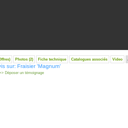
Offres)
Photos (2)
Fiche technique
Catalogues associés
Video
is sur: Fraisier 'Magnum'
> Déposer un témoignage