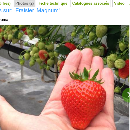
Offres)
Photos (2)
Fiche technique
Catalogues associés
Video
 sur: Fraisier 'Magnum'
rama