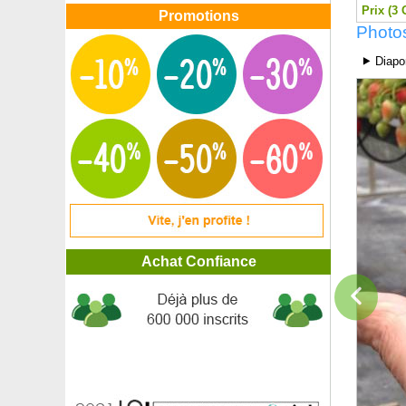
Prix (3 
Févier à 3 épines inermis, Févier d'Amérique
Promotions
Photos
Ficus benjamina 'Danielle'
Ficus 'Golden King'
⯈ Diapo
Ficus sabre
Figuier 'Brown Turkey'
Figuier 'De Marseille'
Figuier 'Goutte d'or'
Figuier 'Ice Crystal'
Figuier nain autofertile
Figuier 'Noire de Bellone'
Figuier 'Noire de Caromb'
Figuier 'Violette de Sollies'
Filaire à feuilles étroites
Filao, Pin australien
Achat Confiance
Flamboyant
Forsythia blanc de Corée
Forsythia intermedia
Forsythia rampant
Forsythia rose de Corée
Fougère arborescente
Fougère Asplenium trichomanes
Fougère de Boston