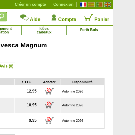
Créer un compte
Connexion
Aide
Compte
Panier
gement
Idées
Forêt Bois
ation
cadeaux
a vesca Magnum
Chêne écarlate
Chêne liège
4.27 € - 80.61 €
1.75 € - 64.50 €
Avis (0)
€ TTC
Acheter
Disponibilité
12.95
Automne 2026
10.95
Automne 2026
9.95
Automne 2026