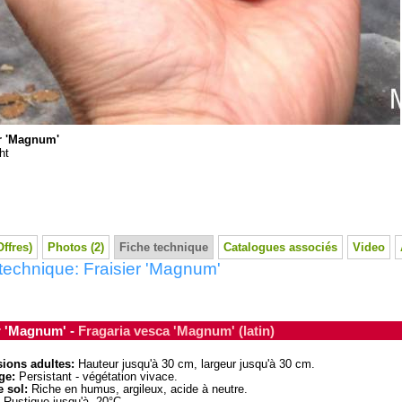
er 'Magnum'
ht
Offres)
Photos (2)
Fiche technique
Catalogues associés
Video
technique: Fraisier 'Magnum'
r 'Magnum' -
Fragaria vesca 'Magnum' (latin)
ions adultes:
Hauteur jusqu'à 30 cm, largeur jusqu'à 30 cm.
ge:
Persistant - végétation vivace.
 sol:
Riche en humus, argileux, acide à neutre.