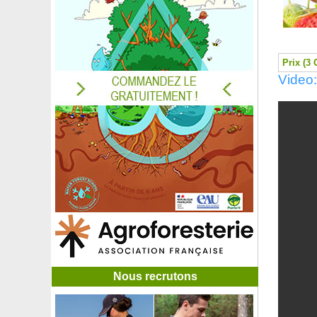
Géranium 'Espresso'
Géranium 'Johnson Blue'
Géranium 'Nimbus'
Géranium 'Rozanne'
Prix (3 
Géranium 'Russel Prichard'
Video:
Géranium 'Samobor'
Géranium 'Tiny Monster'
Géranium vivace à fleurs blanches
Germandrée arbustive
Germandrée luisante
Gingembre japonais
Ginkgo biloba
Ginkgo biloba fastigié
Ginkgo biloba nain 'Mariken'
Glycine blanche
Glycine de Chine bleue
Glycine d'été
Glycine rose
Goji à baies jaunes
Nous recrutons
Goji ou Lyciet de Barbarie
Goumi du Japon
Goyavier de Chine, Goyavier cerise