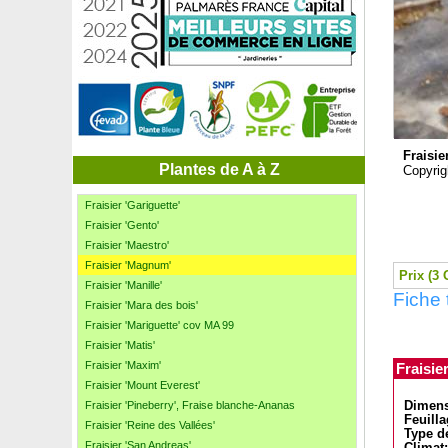
Fougère Dryopteris erythrosora
Fougère Polypode commun
Fragon petit houx
Fraisier 'Anablanca'
Fraisier 'Charlotte'
Fraisier 'Cijosée'
Fraisier 'Cirafine'
Fraisier 'Colossus', Fraisier géant
Fraisi
Fraisier 'Favori'
Plantes de A à Z
Copyrig
Fraisier 'Framberry', Fraise-Framboise
Fraisier 'Gariguette'
Fraisier 'Gento'
Fraisier 'Maestro'
Fraisier 'Magnum'
Prix (3 
Fraisier 'Manille'
Fiche 
Fraisier 'Mara des bois'
Fraisier 'Mariguette' cov MA 99
Fraisier 'Matis'
Fraisier 'Maxim'
Fraisie
Fraisier 'Mount Everest'
Fraisier 'Pineberry', Fraise blanche-Ananas
Dimens
Feuilla
Fraisier 'Reine des Vallées'
Type de
Fraisier 'San Andreas'