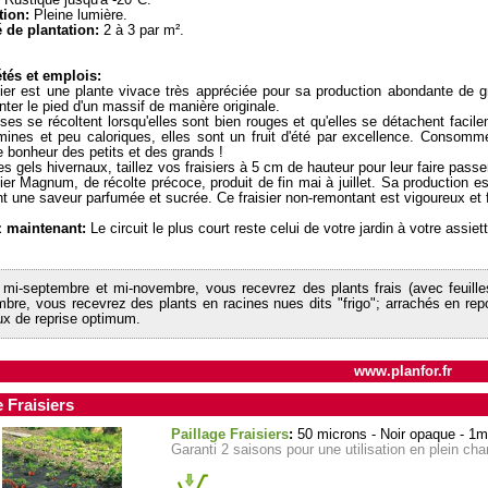
Rustique jusqu'à -20°C.
tion:
Pleine lumière.
 de plantation:
2 à 3 par m².
tés et emplois:
sier est une plante vivace très appréciée pour sa production abondante de gr
ter le pied d'un massif de manière originale.
ises se récoltent lorsqu'elles sont bien rouges et qu'elles se détachent faci
mines et peu caloriques, elles sont un fruit d'été par excellence. Consommé
le bonheur des petits et des grands !
s gels hivernaux, taillez vos fraisiers à 5 cm de hauteur pour leur faire passer l
sier Magnum, de récolte précoce, produit de fin mai à juillet. Sa production
nt une saveur parfumée et sucrée. Ce fraisier non-remontant est vigoureux et fa
z maintenant:
Le circuit le plus court reste celui de votre jardin à votre assiett
 mi-septembre et mi-novembre, vous recevrez des plants frais (avec feuilles
bre, vous recevrez des plants en racines nues dits "frigo"; arrachés en repo
ux de reprise optimum.
www.planfor.fr
e Fraisiers
Paillage Fraisiers
:
50 microns - Noir opaque - 1
Garanti 2 saisons pour une utilisation en plein ch