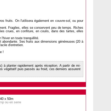
os fruits. On l'utilisera également en couvre-sol, ou pour
lement. Fragiles, elles se conservent peu de temps. Riches
es crues, en confiture, en coulis, dans des tartes, elles
'hiver en toute tranquillité.
 est abondante. Ses fruits aux dimensions généreuses (20 à
cile d'entretien.
e !
) à planter rapidement après réception. A partir de mi-
s végétatif puis passés au froid, ces derniers assurent
m40 x 50m
amp ou en serre