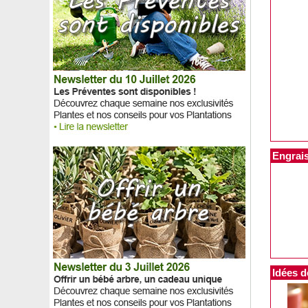
Frêne commun
Fuchsia 'Blue Sarah'
Fuchsia 'Lady Thumb'
Fuchsia 'Madame Cornelissen'
Fuchsia royal comestible
Fuchsia 'Shrimp Cocktail'
Fuchsia 'Tom Thumb'
Fuchsia 'White King'
Fusain au feuillage coloré rouge
Fusain commun d'Europe
Fusain du Japon à grandes feuilles
Engrais
Fusain du Japon à petites feuilles
Fusain du Japon à pousses blanches 'Paloma blanca'
Fusain du Japon 'Green Spire'
Fusain rampant
Galé odorant, Piment aquatique, Myrte des marais
Gardenia 'Celestial Star'
Gardenia 'Crown Jewel'
Gardenia jasminoides, Jasmin du Cap
Gardenia 'Kleim's Hardy'
Idées d
Garrya elliptica
Gattilier