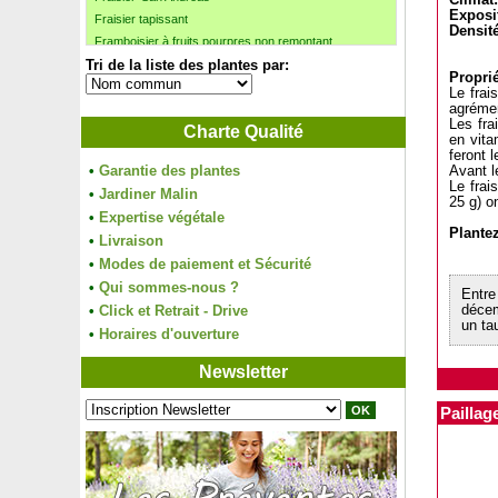
Climat:
Exposi
Fraisier tapissant
Densité
Framboisier à fruits pourpres non remontant
Tri de la liste des plantes par:
Framboisier fraise japonais
Proprié
Framboisier 'Heritage'
Le frai
Framboisier jaune nain
agrémen
Les fra
Charte Qualité
Framboisier jaune remontant
en vita
Framboisier nain rouge
feront 
•
Garantie des plantes
Avant le
Framboisier noir 'Black Jewel'
Le frai
•
Jardiner Malin
Framboisier orange rampant
25 g) o
•
Expertise végétale
Framboisier orange remontant
Plante
•
Livraison
Framboisier 'Paris'
•
Modes de paiement et Sécurité
Framboisier sans épine 'Red Angel'
•
Framboisier sans épine 'Versailles'
Qui sommes-nous ?
Entre
Framboisier 'Tulameen'
•
Click et Retrait - Drive
décem
un ta
Frangipanier
•
Horaires d'ouverture
Frangipanier blanc
Newsletter
Frangipanier rose
Frankénie lisse, Bruyère maritime
Paillag
Frémontia de Californie 'California Glory'
Frêne à feuilles étroites, Frêne oxyphylle
Frêne à fleurs
Frêne blanc, Frêne américain