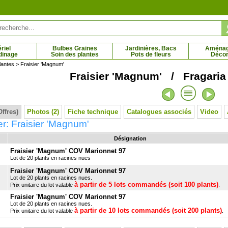
riel
Bulbes Graines
Jardinières, Bacs
Aména
dinage
Soin des plantes
Pots de fleurs
Décor
lantes
> Fraisier 'Magnum'
Fraisier 'Magnum' / Fragari
à gros glands
Chêne des marais
 € - 21.10 €
1.57 € - 75.20 €
Offres)
Photos (2)
Fiche technique
Catalogues associés
Video
r: Fraisier 'Magnum'
Désignation
Fraisier 'Magnum' COV Marionnet 97
Lot de 20 plants en racines nues
Fraisier 'Magnum' COV Marionnet 97
Lot de 20 plants en racines nues.
à partir de 5 lots commandés (soit 100 plants)
Prix unitaire du lot valable
.
Fraisier 'Magnum' COV Marionnet 97
Lot de 20 plants en racines nues.
à partir de 10 lots commandés (soit 200 plants)
Prix unitaire du lot valable
.