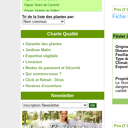
Figuier 'Noire de Caromb'
Prix (7 
Figuier 'Violette de Sollies'
Fiche 
Tri de la liste des plantes par:
Filaire à feuilles étroites
Filao, Pin australien
Flamboyant
Charte Qualité
Forsythia blanc de Corée
Févier 
Forsythia intermedia
•
Garantie des plantes
Forsythia rampant
Origin
•
Jardiner Malin
Forsythia rose de Corée
Dimens
Feuilla
•
Expertise végétale
Fougère arborescente
Type de
•
Livraison
Fougère Asplenium trichomanes
Climat:
Exposi
•
Modes de paiement et Sécurité
Fougère de Boston
•
Fougère Dryopteris erythrosora
Qui sommes-nous ?
Proprié
Fougère Polypode commun
•
Click et Retrait - Drive
Le févi
Fragon petit houx
•
Horaires d'ouverture
dangere
Fraisier 'Anablanca'
variété 
Newsletter
Fraisier 'Charlotte'
Fraisier 'Cijosée'
Fraisier 'Cirafine'
Fraisier 'Colossus', Fraisier géant
Fraisier 'Favori'
Fraisier 'Framberry', Fraise-Framboise
Prix (7 