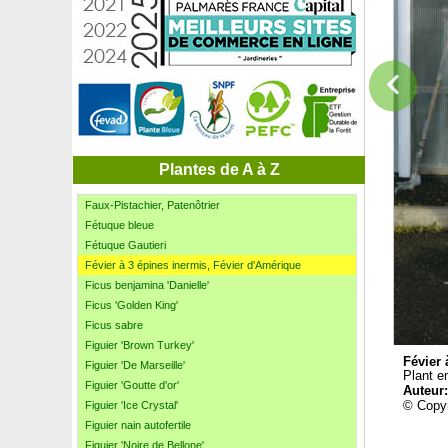
Eucalyptus des Neiges
Eucalyptus 'France Bleu'
Eucalyptus globuleux, Gommier bleu
Eucalyptus nitens, Gommier brillant
Euphorbe de Corse
Euphorbe Herbe à taupe, Euphorbe épurge
Euphorbe 'Purpurea'
Exochorde
Exochorde 'The Bride'
Plantes de A à Z
Faux Noisetier parfumé
Faux-Pistachier, Patenôtrier
Fétuque bleue
Fétuque Gautieri
Févier à 3 épines inermis, Févier d'Amérique
Ficus benjamina 'Danielle'
Ficus 'Golden King'
Ficus sabre
Figuier 'Brown Turkey'
Févier 
Figuier 'De Marseille'
Plant e
Figuier 'Goutte d'or'
Auteur
© Copyr
Figuier 'Ice Crystal'
Figuier nain autofertile
Figuier 'Noire de Bellone'