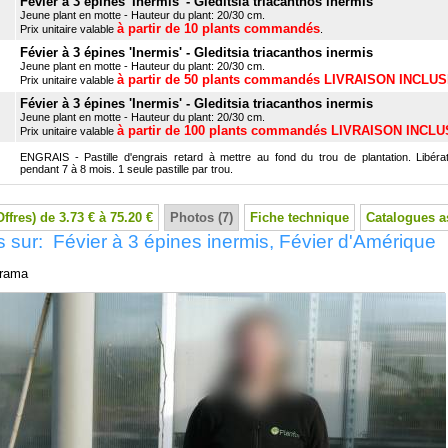
Févier à 3 épines 'Inermis' - Gleditsia triacanthos inermis
Jeune plant en motte - Hauteur du plant: 20/30 cm.
à partir de 10 plants commandés
Prix unitaire valable
.
Févier à 3 épines 'Inermis' - Gleditsia triacanthos inermis
Jeune plant en motte - Hauteur du plant: 20/30 cm.
à partir de 50 plants commandés LIVRAISON INCLU
Prix unitaire valable
Févier à 3 épines 'Inermis' - Gleditsia triacanthos inermis
Jeune plant en motte - Hauteur du plant: 20/30 cm.
à partir de 100 plants commandés LIVRAISON INCL
Prix unitaire valable
ENGRAIS - Pastille d'engrais retard à mettre au fond du trou de plantation. Libérat
pendant 7 à 8 mois. 1 seule pastille par trou.
Offres) de 3.73 € à 75.20 €
Photos (7)
Fiche technique
Catalogues a
 sur: Févier à 3 épines inermis, Févier d'Amérique
rama