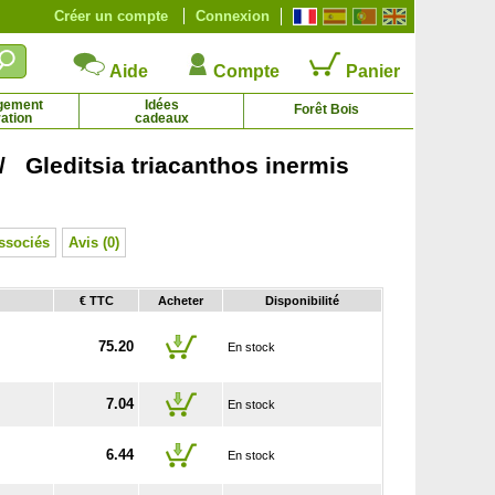
Créer un compte
Connexion
Aide
Compte
Panier
gement
Idées
Forêt Bois
ation
cadeaux
/ Gleditsia triacanthos inermis
zon des Mascareignes, Zoysia
Gazon d'Espagne à fleurs blanches
1.59 € - 5.14 €
2.21 € - 6.44 €
ssociés
Avis (0)
€ TTC
Acheter
Disponibilité
75.20
En stock
7.04
En stock
6.44
En stock