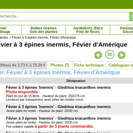
riel
Bulbes Graines
Jardinières, Bacs
Aména
dinage
Soin des plantes
Pots de fleurs
Décor
lantes
> Févier à 3 épines inermis, Févier d'Amérique
vier à 3 épines inermis, Févier d'Amérique 
 pousses blanches 'Paloma
Gaura rose de Lindheimer
Ga
2.98 € - 7.02 €
blanca'
5 € - 8.12 €
Offres) de 3.73 € à 75.20 €
Photos (7)
Fiche technique
Catalogues a
r: Févier à 3 épines inermis, Févier d'Amérique
Désignation
Févier à 3 épines 'Inermis' - Gleditsia triacanthos inermis
Photo disponible
Plant en pot de 15 litres - Hauteur du plant: 150/175 cm
Livraison par transporteur avec prise de rendez-vous.
Févier à 3 épines 'Inermis' - Gleditsia triacanthos inermis
Jeune plant en motte - Hauteur du plant: 20/30 cm.
Févier à 3 épines 'Inermis' - Gleditsia triacanthos inermis
Jeune plant en motte - Hauteur du plant: 20/30 cm.
à partir de 3 plants commandés
Prix unitaire valable
.