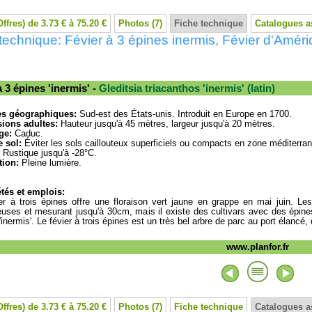
Offres) de 3.73 € à 75.20 €
Photos (7)
Fiche technique
Catalogues a
technique: Févier à 3 épines inermis, Févier d'Amér
à 3 épines 'inermis' -
Gleditsia triacanthos 'inermis' (latin)
es géographiques:
Sud-est des États-unis. Introduit en Europe en 1700.
ions adultes:
Hauteur jusqu'à 45 mètres, largeur jusqu'à 20 mètres.
ge:
Caduc.
 sol:
Éviter les sols caillouteux superficiels ou compacts en zone méditerra
Rustique jusqu'à -28°C.
tion:
Pleine lumière.
tés et emplois:
er à trois épines offre une floraison vert jaune en grappe en mai juin. Les
uses et mesurant jusqu'à 30cm, mais il existe des cultivars avec des épi
'inermis'. Le févier à trois épines est un très bel arbre de parc au port élancé,
www.planfor.fr
Offres) de 3.73 € à 75.20 €
Photos (7)
Fiche technique
Catalogues a