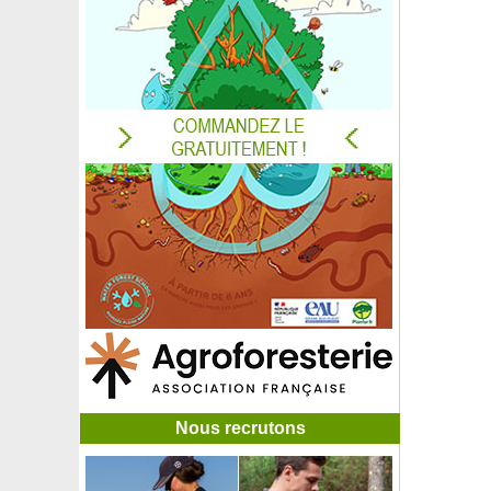
Fusain du Japon à grandes feuilles
Fusain du Japon à petites feuilles
Fusain du Japon à pousses blanches 'Paloma blanca'
Fusain du Japon 'Green Spire'
Fusain rampant
Galé odorant, Piment aquatique, Myrte des marais
Gardenia 'Celestial Star'
Gardenia 'Crown Jewel'
Gardenia jasminoides, Jasmin du Cap
Gardenia 'Kleim's Hardy'
Garrya elliptica
Gattilier
Gaulthérie couchée, Thé des bois
Gaulthérie mucronée à baies rouges
Gaulthérie mucronée baies blanches
Gaulthérie mucronée baies roses
Gaura blanc de Lindheimer
Gaura rose de Lindheimer
Gaura rouge de Lindheimer
Nous recrutons
Gazon des Mascareignes, Zoysia
Gazon d'Espagne à fleurs blanches
Gazon d'Espagne à fleurs roses