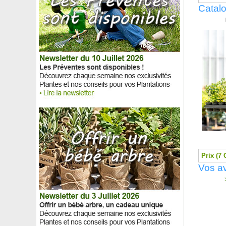
Fraisier 'Gariguette'
Catalo
Fraisier 'Gento'
Fraisier 'Maestro'
Fraisier 'Magnum'
Fraisier 'Manille'
Fraisier 'Mara des bois'
Fraisier 'Mariguette' cov MA 99
Fraisier 'Matis'
Fraisier 'Maxim'
Fraisier 'Mount Everest'
Fraisier 'Pineberry', Fraise blanche-Ananas
Fraisier 'Reine des Vallées'
Fraisier 'San Andreas'
Fraisier tapissant
Framboisier à fruits pourpres non remontant
Prix (7 
Framboisier fraise japonais
Vos av
Framboisier 'Heritage'
Framboisier jaune nain
>
Framboisier jaune remontant
Framboisier nain rouge
Framboisier noir 'Black Jewel'
Framboisier orange rampant