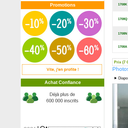
Erable du Japon 'Dissectum garnet'
Promotions
1708K
Erable du Japon 'Dissectum viridis'
Erable du Japon 'Koto no ito'
1708Q
Erable du Japon 'Orange Dream'
Erable du Japon 'Ornatum'
Erable du Japon 'Osakazuki'
1708N
Erable du père David
Erable griseum, Erable cannelle
1708A
Erable jaspé, Érable de Pennsylvanie
Erable plane
Erable rouge
Prix (7 
Erable sycomore
Photos
Erigeron rose, Vergerette glauque
⯈ Diapo
Eriostème à feuilles de Myoporum, Philotheca
Achat Confiance
Érythrine crête de coq
Escallonia 'Iveyi'
Escallonia macrantha Rose
Escallonia macrantha rouge
Escallonia organiensis Aureovariegata
Estragon
Eucalyptus à petites feuilles
Eucalyptus de Gunn