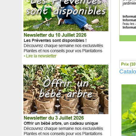
Fraisier 'Anablanca'
jardini
Fraisier 'Charlotte'
Fraisier 'Cijosée'
Informat
Informa
Fraisier 'Cirafine'
l'eau les
Fraisier 'Colossus', Fraisier géant
Informat
Fraisier 'Favori'
Fraisier 'Framberry', Fraise-Framboise
Fraisier 'Gariguette'
Fraisier 'Gento'
Fraisier 'Maestro'
Fraisier 'Magnum'
Prix (10
Fraisier 'Manille'
Catal
Fraisier 'Mara des bois'
Fraisier 'Mariguette' cov MA 99
Fraisier 'Matis'
Fraisier 'Maxim'
Fraisier 'Mount Everest'
Fraisier 'Pineberry', Fraise blanche-Ananas
Fraisier 'Reine des Vallées'
Fraisier 'San Andreas'
Fraisier tapissant
Framboisier à fruits pourpres non remontant