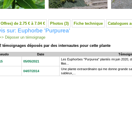
 Offres) de 2.75 € à 7.04 €
Photos (3)
Fiche technique
Catalogues a
is sur: Euphorbe 'Purpurea'
> Déposer un témoignage
2 témoignages déposés par des internautes pour cette plante
seudo
Date
Témoign
Les Euphorbes "Purpurea" plantés mi juin 2020, da
15
05/05/2021
lilas...
Une plante extraordinaire qui me donne grande sa
04/07/2014
sableux,...