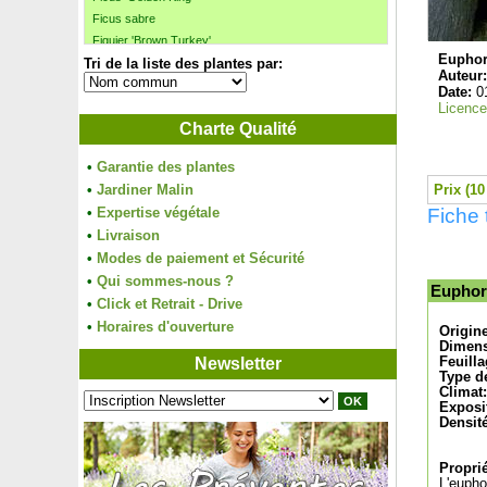
Ficus sabre
Figuier 'Brown Turkey'
Euphor
Tri de la liste des plantes par:
Figuier 'De Marseille'
Auteur
Figuier 'Goutte d'or'
Date:
0
Figuier 'Ice Crystal'
Licence
Charte Qualité
Figuier nain autofertile
Figuier 'Noire de Bellone'
•
Garantie des plantes
Figuier 'Noire de Caromb'
•
Jardiner Malin
Prix (10
Figuier 'Violette de Sollies'
•
Expertise végétale
Fiche 
Filaire à feuilles étroites
•
Livraison
Filao, Pin australien
•
Modes de paiement et Sécurité
Flamboyant
•
Forsythia blanc de Corée
Qui sommes-nous ?
Euphor
Forsythia intermedia
•
Click et Retrait - Drive
Forsythia rampant
•
Horaires d'ouverture
Origin
Forsythia rose de Corée
Dimens
Newsletter
Feuilla
Fougère arborescente
Type de
Fougère Asplenium trichomanes
Climat:
Exposi
Fougère de Boston
Densité
Fougère Dryopteris erythrosora
Fougère Polypode commun
Proprié
Fragon petit houx
L'eupho