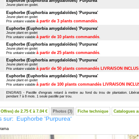
Euphorbe (Euphorbia amygdaloïdes) 'Purpurea'
Jeune plant en godet.
Euphorbe (Euphorbia amygdaloïdes) 'Purpurea'
Jeune plant en godet
à partir de 3 plants commandés
Prix unitaire valable
.
Euphorbe (Euphorbia amygdaloïdes) 'Purpurea'
Jeune plant en godet
à partir de 10 plants commandés
Prix unitaire valable
.
Euphorbe (Euphorbia amygdaloïdes) 'Purpurea'
Jeune plant en godet
à partir de 25 plants commandés
Prix unitaire valable
.
Euphorbe (Euphorbia amygdaloïdes) 'Purpurea'
Jeune plant en godet
à partir de 50 plants commandés LIVRAISON INCLU
Prix unitaire valable
Euphorbe (Euphorbia amygdaloïdes) 'Purpurea'
Jeune plant en godet
à partir de 100 plants commandés LIVRAISON INCL
Prix unitaire valable
ENGRAIS - Pastille d'engrais retard à mettre au fond du trou de plantation. Libérat
pendant 7 à 8 mois. 1 seule pastille par trou.
 Offres) de 2.75 € à 7.04 €
Photos (3)
Fiche technique
Catalogues a
s sur: Euphorbe 'Purpurea'
rama