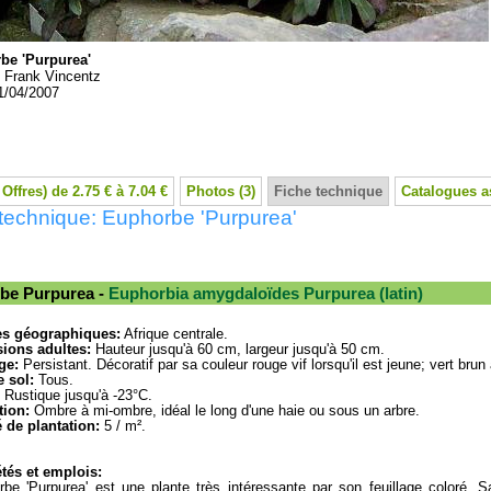
be 'Purpurea'
:
Frank Vincentz
1/04/2007
 Offres) de 2.75 € à 7.04 €
Photos (3)
Fiche technique
Catalogues a
technique: Euphorbe 'Purpurea'
be Purpurea -
Euphorbia amygdaloïdes Purpurea (latin)
es géographiques:
Afrique centrale.
ions adultes:
Hauteur jusqu'à 60 cm, largeur jusqu'à 50 cm.
ge:
Persistant. Décoratif par sa couleur rouge vif lorsqu'il est jeune; vert bru
 sol:
Tous.
Rustique jusqu'à -23°C.
tion:
Ombre à mi-ombre, idéal le long d'une haie ou sous un arbre.
 de plantation:
5 / m².
tés et emplois:
rbe 'Purpurea' est une plante très intéressante par son feuillage coloré. Sa