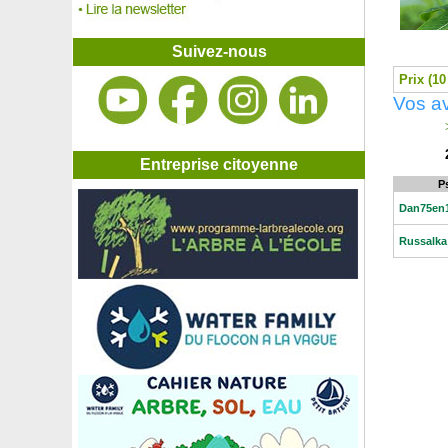
Framboisier fraise japonais
Framboisier 'Heritage'
Framboisier jaune nain
Suivez-nous
Framboisier jaune remontant
Prix (10
Framboisier nain rouge
Vos av
Framboisier noir 'Black Jewel'
Framboisier orange rampant
>
Framboisier orange remontant
Framboisier 'Paris'
Entreprise citoyenne
Framboisier sans épine 'Red Angel'
P
Framboisier sans épine 'Versailles'
Dan75en
Framboisier 'Tulameen'
Frangipanier
Russalka
Frangipanier blanc
Frangipanier rose
Frankénie lisse, Bruyère maritime
Frémontia de Californie 'California Glory'
Frêne à feuilles étroites, Frêne oxyphylle
Frêne à fleurs
Frêne blanc, Frêne américain
Frêne commun
Fuchsia 'Blue Sarah'
Fuchsia 'Lady Thumb'