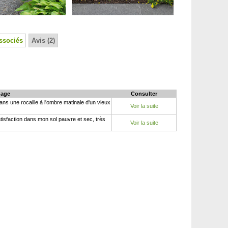
ssociés
Avis (2)
age
Consulter
ns une rocaille à l'ombre matinale d'un vieux
Voir la suite
tisfaction dans mon sol pauvre et sec, très
Voir la suite