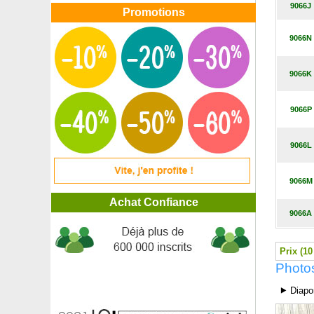
9066J
Erable du fleuve Amour, Erable de Mandchourie
Promotions
Erable du Japon
Erable du japon 'Arakawa'
9066N
Erable du Japon 'Atropurpureum'
Erable du Japon 'Bloodgood'
9066K
Erable du Japon 'Butterfly'
Erable du japon 'Deshojo'
Erable du Japon 'Dissectum garnet'
9066P
Erable du Japon 'Dissectum viridis'
Erable du Japon 'Koto no ito'
9066L
Erable du Japon 'Orange Dream'
Erable du Japon 'Ornatum'
Erable du Japon 'Osakazuki'
9066M
Erable du père David
Achat Confiance
Erable griseum, Erable cannelle
9066A
Erable jaspé, Érable de Pennsylvanie
Erable plane
Erable rouge
Prix (10
Erable sycomore
Photo
Erigeron rose, Vergerette glauque
Eriostème à feuilles de Myoporum, Philotheca
⯈ Diapo
Érythrine crête de coq