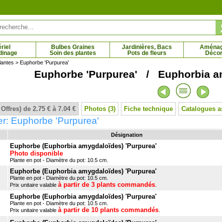
riel
Bulbes Graines
Jardinières, Bacs
Aména
dinage
Soin des plantes
Pots de fleurs
Décor
lantes
> Euphorbe 'Purpurea'
Euphorbe 'Purpurea' / Euphorbia a
hêne vert
Chêne vert TRUFFIER
C
 € - 74.50 €
14.70 € - 29.90 €
 Offres) de 2.75 € à 7.04 €
Photos (3)
Fiche technique
Catalogues a
r: Euphorbe 'Purpurea'
Désignation
Euphorbe (Euphorbia amygdaloïdes) 'Purpurea'
Photo disponible
Plante en pot - Diamètre du pot: 10.5 cm.
Euphorbe (Euphorbia amygdaloïdes) 'Purpurea'
Plante en pot - Diamètre du pot: 10.5 cm.
à partir de 3 plants commandés
Prix unitaire valable
.
Euphorbe (Euphorbia amygdaloïdes) 'Purpurea'
Plante en pot - Diamètre du pot: 10.5 cm.
à partir de 10 plants commandés
Prix unitaire valable
.