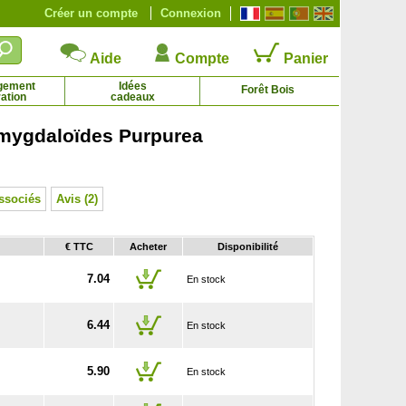
Créer un compte
Connexion
Aide
Compte
Panier
gement
Idées
Forêt Bois
ation
cadeaux
mygdaloïdes Purpurea
itron caviar, Citronnier caviar
Citronnier des 4 saisons
8.75 € - 118.48 €
5.99 € - 134.71 €
ssociés
Avis (2)
€ TTC
Acheter
Disponibilité
7.04
En stock
6.44
En stock
5.90
En stock