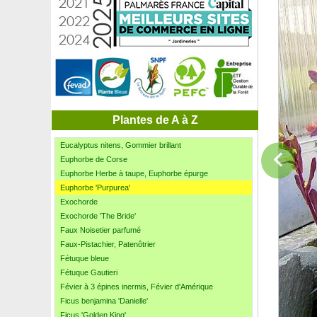
Escallonia 'Iveyi'
Escallonia macrantha Rose
Escallonia macrantha rouge
Escallonia organiensis Aureovariegata
Estragon
Eucalyptus à petites feuilles
Eucalyptus de Gunn
Eucalyptus des Neiges
Eucalyptus 'France Bleu'
Plantes de A à Z
Eucalyptus globuleux, Gommier bleu
Eucalyptus nitens, Gommier brillant
Euphorbe de Corse
Euphorbe Herbe à taupe, Euphorbe épurge
Euphorbe 'Purpurea'
Exochorde
Exochorde 'The Bride'
Faux Noisetier parfumé
Faux-Pistachier, Patenôtrier
Fétuque bleue
Fétuque Gautieri
Févier à 3 épines inermis, Févier d'Amérique
Ficus benjamina 'Danielle'
Ficus 'Golden King'