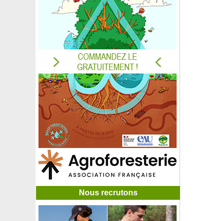
Fuchsia 'Madame Cornelissen'
Fuchsia royal comestible
Fuchsia 'Shrimp Cocktail'
Fuchsia 'Tom Thumb'
Fuchsia 'White King'
Fusain au feuillage coloré rouge
Fusain commun d'Europe
Fusain du Japon à grandes feuilles
Fusain du Japon à petites feuilles
Fusain du Japon à pousses blanches 'Paloma blanca'
Fusain du Japon 'Green Spire'
Fusain rampant
Galé odorant, Piment aquatique, Myrte des marais
Gardenia 'Celestial Star'
Gardenia 'Crown Jewel'
Gardenia jasminoides, Jasmin du Cap
Gardenia 'Kleim's Hardy'
Garrya elliptica
Gattilier
Nous recrutons
Gaulthérie couchée, Thé des bois
Gaulthérie mucronée à baies rouges
Gaulthérie mucronée baies blanches