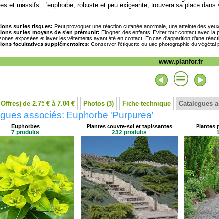
ères et massifs. L'euphorbe, robuste et peu exigeante, trouvera sa place dans
ions sur les risques:
Peut provoquer une réaction cutanée anormale, une atteinte des yeux o
tions sur les moyens de s'en prémunir:
Eloigner des enfants. Eviter tout contact avec la 
 zones exposées et laver les vêtements ayant été en contact. En cas d'apparition d'une réac
ions facultatives supplémentaires:
Conserver l'étiquette ou une photographie du végétal pou
www.planfor.fr
 Offres) de 2.75 € à 7.04 €
Photos (3)
Fiche technique
Catalogues a
ogues associés: Euphorbe 'Purpurea'
Euphorbes
Plantes couvre-sol et tapissantes
Plantes 
7 produits
232 produits
1