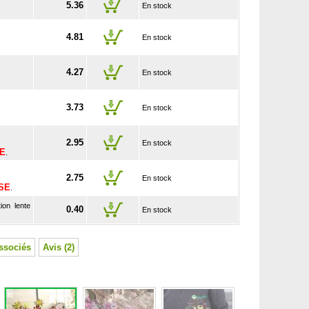
5.36
En stock
4.81
En stock
4.27
En stock
3.73
En stock
2.95
En stock
SE
.
2.75
En stock
USE
.
ion lente
0.40
En stock
ssociés
Avis (2)