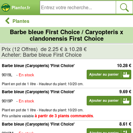
Panneau de gestion des cookies
Planfor.fr
Plantes
Barbe bleue First Choice / Caryopteris x
clandonensis First Choice
Prix (12 Offres) de 2.25 € à 10.28 €
Acheter: Barbe bleue First Choice
10.28 €
Barbe bleue (Caryopteris) 'First Choice'
9019L
-
En stock
Plant en pot de 1 litre - Hauteur du plant: 10/20 cm.
9.69 €
Barbe bleue (Caryopteris) 'First Choice'
9019P
-
En stock
Plant en pot de 1 litre - Hauteur du plant: 10/20 cm.
à partir de 3 plants commandés
Prix unitaire valable
.
8.61 €
Barbe bleue (Caryopteris) 'First Choice'