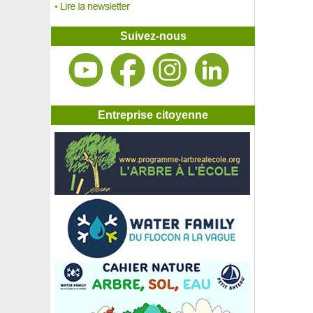
Aulne glutineux 'Imperialis'
Aulne rouge
Avocatier 'Bacon'
Suivez-nous
Avocatier 'Ettinger'
Avocatier 'Fuerte'
Avocatier 'Hass'
Azalée caduque Blanche
Azalée caduque 'Gibraltar'
Azalée caduque 'Golden Flare'
Entreprise citoyenne
Azalée caduque 'Hotspur Red'
Azalée caduque 'Jolie Madame'
Azalée caduque 'Nabucco'
Azalée japonaise 'Arabesk'
Azalée japonaise 'Bengal Fire'
Azalée japonaise blanche
Azalée japonaise 'Blue Danube'
Azalée japonaise 'Fête des Mères'
Azalée japonaise 'Hino Crimson'
Azalée japonaise 'Ho Oden'
Azalée japonaise 'Olga Niblett'
Azalée japonaise 'Pink Spider'
Azalée japonaise 'Sachsenstern'
Azalée japonaise 'Salmon's Leap'