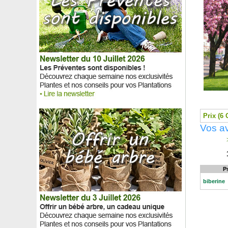
Argousier
Aronie noire
Aronie rouge 'Brilliant'
Asiminier trilobé Paw paw
Asparagus de Sprenger
Aster d’automne blanc
Aster d'automne bleu
Aster d’automne rose
Aster d’automne rouge
Aster d'automne violet
Astilbe Blanche
Prix (6 
Astilbe Rose
Vos av
Astilbe Rouge
Astrance Blanche
>
Astrance Rose
Astrance Rouge
Aubépine à fleurs rouges 'Paul's Scarlet'
P
Aubépine blanche, Aubépine monogyne
biberine
Aucuba du Japon 'Crotonifolia'
Aulne à feuilles en coeur
Aulne blanc
Aulne glutineux