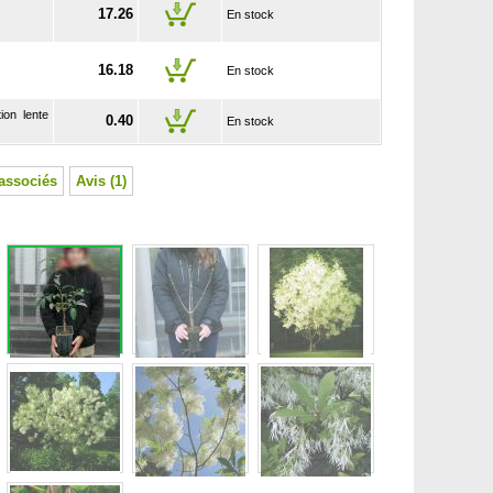
17.26
En stock
16.18
En stock
ion lente
0.40
En stock
associés
Avis (1)