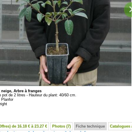
 neige, Arbre à franges
n pot de 2 litres - Hauteur du plant: 40/60 cm.
:
Planfor
ight
Offres) de 16.18 € à 23.27 €
Photos (7)
Fiche technique
Catalogues 