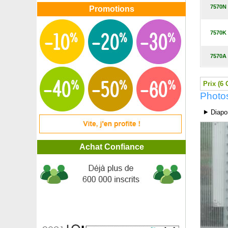
Albizia pleureur 'Chocolate Fountain'
7570N
Promotions
Aliboufier pourpre 'Purple Dress'
Aliboufier, Styrax
7570K
Alisier blanc
Alisier de Suède
7570A
Alisier torminal
Alocasia noir, Alocasia amazonica
Aloe vera
Prix (6 
Amandier à fruits
Photos
Amandier de Chine, Amandier à fleurs
Amandier nain autofertile
⯈ Diapo
Amélanchier canadensis
Amélanchier ovalis
Ancolie 'Blue Star'
Achat Confiance
Ancolie 'Crismon Star'
Ancolie 'Kristall'
Ancolie 'Nora Barlow'
Andromède campanulée
Andromède en arbre
Andromède, Pieris
Anémone du Japon blanche
Anémone du Japon rose