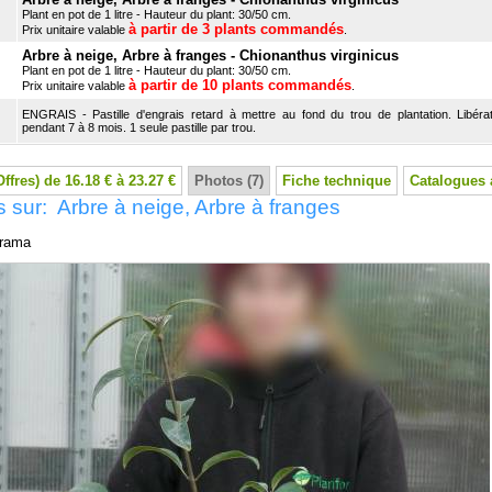
Plant en pot de 1 litre - Hauteur du plant: 30/50 cm.
à partir de 3 plants commandés
Prix unitaire valable
.
Arbre à neige, Arbre à franges - Chionanthus virginicus
Plant en pot de 1 litre - Hauteur du plant: 30/50 cm.
à partir de 10 plants commandés
Prix unitaire valable
.
ENGRAIS - Pastille d'engrais retard à mettre au fond du trou de plantation. Libérat
pendant 7 à 8 mois. 1 seule pastille par trou.
Offres) de 16.18 € à 23.27 €
Photos (7)
Fiche technique
Catalogues 
 sur: Arbre à neige, Arbre à franges
rama