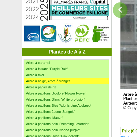
Anémone du Japon rose foncé
Aneth
Angélique en arbre du Japon
Anisodontea
Anthurium à fleurs blanches
Anthurium à fleurs roses
Anthurium à fleurs rouges
Arbousier
Arbousier specimen
Plantes de A à Z
Arbre à café du Kentucky, Chicot du Canada
Arbre à caramel
Arbre à faisans 'Purple Rain'
Arbre à miel
Arbre à neige, Arbre à franges
Arbre à papier de riz
Arbre à papillons Bicolore 'Flower Power'
Arbre à
Plant e
Arbre à papillons Blanc 'White profusion'
Auteur
Arbre à papillons Bleu 'Adonis blue Adokeep'
© Copyr
Arbre à papillons Jaune 'Sungold'
Arbre à papillons 'Mauve'
Arbre à papillons nain 'Dreaming Lavender'
Arbre à papillons nain 'Nanho purple'
Prix (6 
Arbre à papillons Rose 'Pink delight'