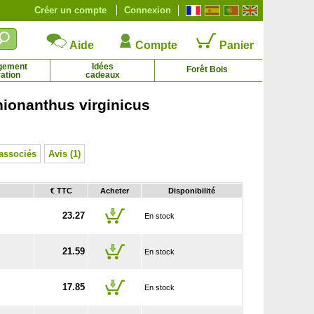
Créer un compte
Connexion
Aide
Compte
Panier
gement
Idées
Forêt Bois
ation
cadeaux
hionanthus virginicus
ki lotus ou Plaqueminier lotier
Kaki ou Plaqueminier
9.10 € - 31.92 €
64.38 € - 81.71 €
associés
Avis (1)
€ TTC
Acheter
Disponibilité
23.27
En stock
21.59
En stock
17.85
En stock