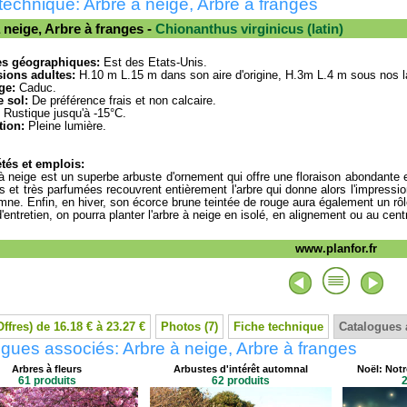
technique: Arbre à neige, Arbre à franges
 neige, Arbre à franges -
Chionanthus virginicus (latin)
es géographiques:
Est des Etats-Unis.
ions adultes:
H.10 m L.15 m dans son aire d'origine, H.3m L.4 m sous nos l
ge:
Caduc.
 sol:
De préférence frais et non calcaire.
Rustique jusqu'à -15°C.
tion:
Pleine lumière.
tés et emplois:
 à neige est un superbe arbuste d'ornement qui offre une floraison abondante et
s et très parfumées recouvrent entièrement l'arbre qui donne alors l'impressio
omne. Enfin, en hiver, son écorce brune teintée de rouge aura également un rôl
d'entretien, on pourra planter l'arbre à neige en isolé, en alignement ou au cent
www.planfor.fr
Offres) de 16.18 € à 23.27 €
Photos (7)
Fiche technique
Catalogues 
gues associés: Arbre à neige, Arbre à franges
Arbres à fleurs
Arbustes d'intérêt automnal
Noël: Notr
61 produits
62 produits
2