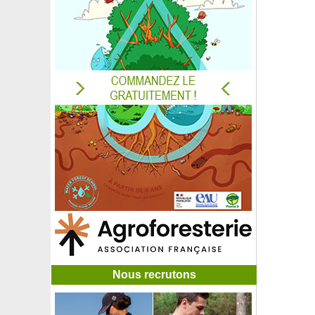
Azalée japonaise 'Sir Robert'
Azalée japonaise 'Ward's Ruby'
Azara à petites feuilles
Azara à petites feuilles panachées
Baguenaudier
Baie de mai
Ballote
Bambou à feuilles de houx
Bambou Bambusa multiplex Alphonse Karr
Bambou Bashania fargesii
Bambou Canne de Charlot
Bambou Chimono. marmorea
Bambou Chimono. quadra.
Bambou Chimono. quadra. Tatejima
Bambou Chusquea couleou
Bambou Fargesia angustissima
Bambou Fargesia jiuzhaigou Genf Red
Bambou Fargesia nitida 'Black Pearl'
Bambou Fargesia nitida 'Gansu'
Nous recrutons
Bambou Fargesia nitida 'Volcano'
Bambou Fargesia nitida 'Winter Joy'
Bambou Fargesia papyrifera blue