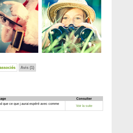
associés
Avis (1)
age
Consulter
grand que ce que j aurai espéré avec comme
Voir la suite