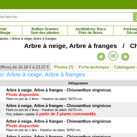
riel
Bulbes Graines
Jardinières, Bacs
Aména
dinage
Soin des plantes
Pots de fleurs
Décor
lantes
> Arbre à neige, Arbre à franges
Arbre à neige, Arbre à franges / C
smin étoilé
Jujubier
Ka
 € - 25.43 €
53.56 € - 80.61 €
Offres) de 16.18 € à 23.27 €
Photos (7)
Fiche technique
Catalogues 
r: Arbre à neige, Arbre à franges
Désignation
Arbre à neige, Arbre à franges - Chionanthus virginicus
Photo disponible
Plant en pot de 2 litres - Hauteur du plant: 50/70 cm.
Arbre à neige, Arbre à franges - Chionanthus virginicus
Plant en pot de 2 litres - Hauteur du plant: 50/70 cm.
à partir de 3 plants commandés
Prix unitaire valable
.
Arbre à neige, Arbre à franges - Chionanthus virginicus
Photo disponible
Plant en pot de 1 litre - Hauteur du plant: 30/50 cm.
Arbre à neige, Arbre à franges - Chionanthus virginicus