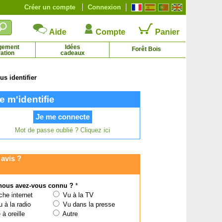
Créer un compte
Connexion
Aide
Compte
Panier
gement
Idées
Forêt Bois
ation
cadeaux
s identifier
Olivier Tige
Oranger
e m'identifie
18.45 € - 57.95 €
21.59 € - 134.71 €
Mot de passe oublié ? Cliquez ici
avis ?
ous avez-vous connu ?
*
he internet
Vu à la TV
 à la radio
Vu dans la presse
à oreille
Autre