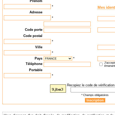
Prénom
*
Mes ident
Adresse
*
Code porte
Code postal
*
Ville
*
Pays
*
J'accept
Téléphone
émanan
Portable
*
Recopiez le code de vérification 
* Champs obligatoires