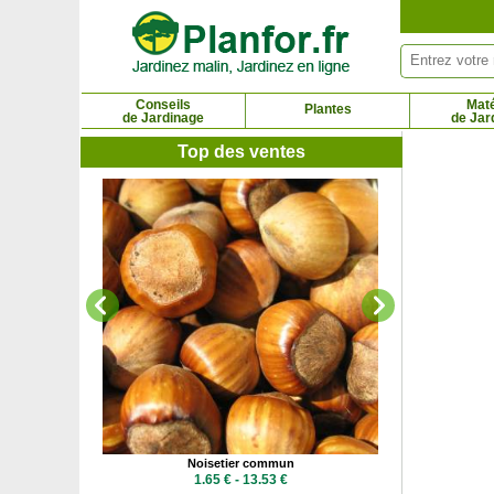
Panneau de gestion des cookies
Conseils
Maté
Plantes
de Jardinage
de Jar
Top des ventes
Noy
12.93
érile
Noisetier commun
9 €
1.65 € - 13.53 €