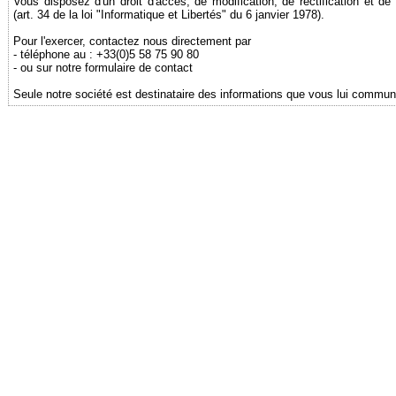
Vous disposez d'un droit d'accès, de modification, de rectification et 
(art. 34 de la loi "Informatique et Libertés" du 6 janvier 1978).
Pour l'exercer, contactez nous directement par
- téléphone au : +33(0)5 58 75 90 80
- ou sur notre formulaire de contact
Seule notre société est destinataire des informations que vous lui commun