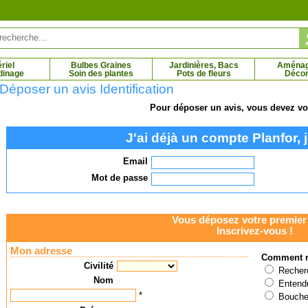
riel
Bulbes Graines
Jardinières, Bacs
Aména
dinage
Soin des plantes
Pots de fleurs
Décor
Déposer un avis Identification
Pour déposer un avis, vous devez vou
er commun
Olivier, plant d'Olivier
J'ai déjà un compte Planfor, j
 € - 107.66 €
3.73 € - 14.95 €
Email
Mot de passe
Vous déposez votre premier 
Inscrivez-vous !
Mon adresse
Comment n
Civilité
Recherc
Nom
Entendu
*
Bouche 