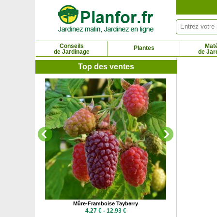
Panneau de gestion des cookies
Conseils
Maté
Plantes
de Jardinage
de Jar
Top des ventes
Mûre
6.45
e
Mûre-Framboise Tayberry
 €
4.27 € - 12.93 €