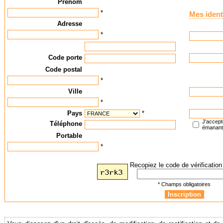
Prénom
*
Mes ident
Adresse
*
Code porte
Code postal
*
Ville
*
Pays
*
J'accept
Téléphone
émanan
Portable
*
Recopiez le code de vérification 
* Champs obligatoires