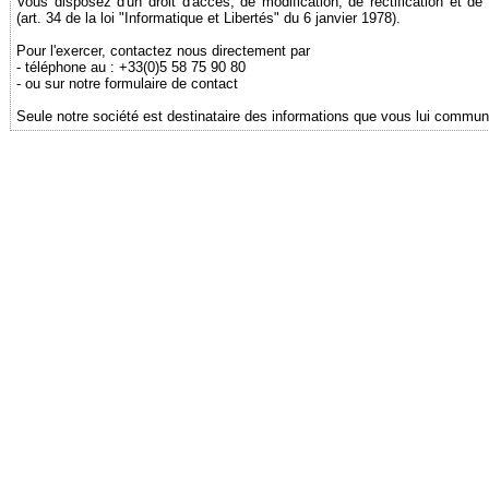
Vous disposez d'un droit d'accès, de modification, de rectification et 
(art. 34 de la loi "Informatique et Libertés" du 6 janvier 1978).
Pour l'exercer, contactez nous directement par
- téléphone au : +33(0)5 58 75 90 80
- ou sur notre formulaire de contact
Seule notre société est destinataire des informations que vous lui commun