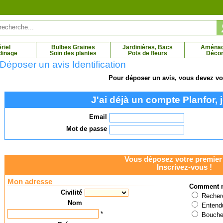
riel
Bulbes Graines
Jardinières, Bacs
Aména
dinage
Soin des plantes
Pots de fleurs
Décor
Déposer un avis Identification
Pour déposer un avis, vous devez vou
 sans épine
Mûrier platane Stérile
J'ai déjà un compte Planfor, j
 € - 11.31 €
11.95 € - 69.79 €
Email
Mot de passe
Vous déposez votre premier 
Inscrivez-vous !
Mon adresse
Comment n
Civilité
Recherc
Nom
Entendu
*
Bouche 