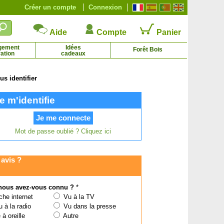
Créer un compte
Connexion
Aide
Compte
Panier
gement
Idées
Forêt Bois
ation
cadeaux
s identifier
Noisetier commun
Noyer commun
e m'identifie
1.65 € - 13.53 €
12.93 € - 107.66 €
Mot de passe oublié ? Cliquez ici
avis ?
ous avez-vous connu ?
*
he internet
Vu à la TV
 à la radio
Vu dans la presse
à oreille
Autre