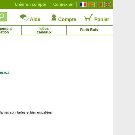
Créer un compte
Connexion
Aide
Compte
Panier
gement
Idées
Forêt Bois
ation
cadeaux
Cornouiller à bois jaune
Cornouiller des pagodes panaché
3.19 € - 16.71 €
11.96 € - 69.79 €
r MORA
plantes sont belles et bien emballées