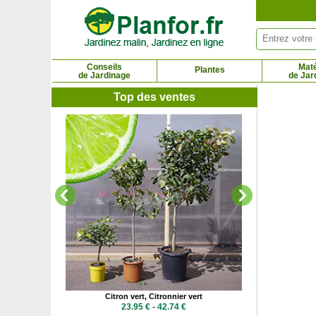
Panneau de gestion des cookies
Conseils
Maté
Plantes
de Jardinage
de Jar
Top des ventes
22.6
aisons
Citron vert, Citronnier vert
1 €
23.95 € - 42.74 €