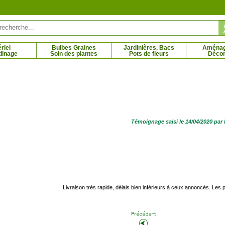
riel
Bulbes Graines
Jardinières, Bacs
Aména
dinage
Soin des plantes
Pots de fleurs
Décor
Combava
Cormier
7 € - 42.74 €
1.95 € - 96.42 €
Témoignage saisi le 14/04/2020 pa
Livraison très rapide, délais bien inférieurs à ceux annoncés. Les 